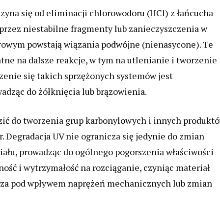
na się od eliminacji chlorowodoru (HCl) z łańcucha
 przez niestabilne fragmenty lub zanieczyszczenia w
erowym powstają wiązania podwójne (nienasycone). Te
ne na dalsze reakcje, w tym na utlenianie i tworzenie
enie się takich sprzężonych systemów jest
adząc do żółknięcia lub brązowienia.
ić do tworzenia grup karbonylowych i innych produkt
r. Degradacja UV nie ogranicza się jedynie do zmian
ału, prowadząc do ogólnego pogorszenia właściwości
ość i wytrzymałość na rozciąganie, czyniąc materiał
zcza pod wpływem naprężeń mechanicznych lub zmian