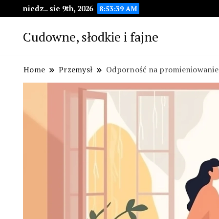
niedz.. sie 9th, 2026
8:53:40 AM
Cudowne, słodkie i fajne
Home
Przemysł
Odporność na promieniowani