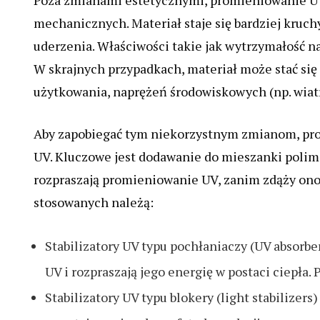
Poza zmianami estetycznymi, promieniowanie UV
mechanicznych. Materiał staje się bardziej kruch
uderzenia. Właściwości takie jak wytrzymałość n
W skrajnych przypadkach, materiał może stać się
użytkowania, naprężeń środowiskowych (np. wiatr
Aby zapobiegać tym niekorzystnym zmianom, produ
UV. Kluczowe jest dodawanie do mieszanki polime
rozpraszają promieniowanie UV, zanim zdąży ono 
stosowanych należą:
Stabilizatory UV typu pochłaniaczy (UV absorb
UV i rozpraszają jego energię w postaci ciepła.
Stabilizatory UV typu blokery (light stabilizer