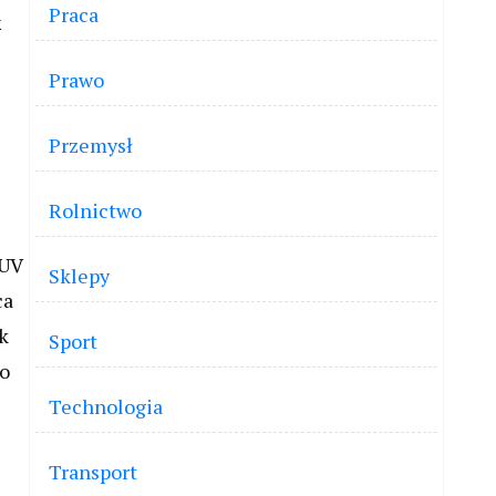
Praca
k
Prawo
Przemysł
Rolnictwo
 UV
Sklepy
ca
k
Sport
co
Technologia
Transport