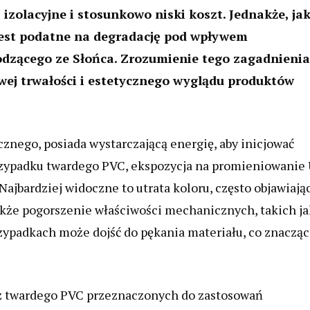
izolacyjne i stosunkowo niski koszt. Jednakże, ja
jest podatne na degradację pod wpływem
dzącego ze Słońca. Zrozumienie tego zagadnienia
wej trwałości i estetycznego wyglądu produktów
nego, posiada wystarczającą energię, aby inicjować
rzypadku twardego PVC, ekspozycja na promieniowanie
jbardziej widoczne to utrata koloru, często objawiają
akże pogorszenie właściwości mechanicznych, takich ja
zypadkach może dojść do pękania materiału, co znaczą
 z twardego PVC przeznaczonych do zastosowań