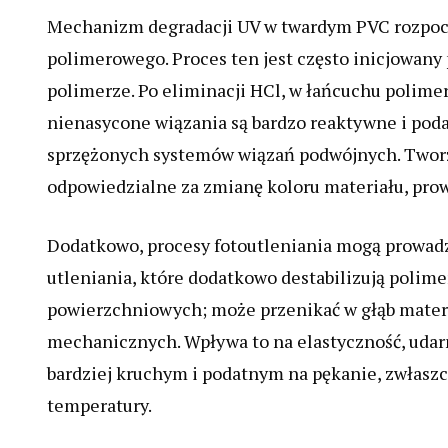
Mechanizm degradacji UV w twardym PVC rozpoczy
polimerowego. Proces ten jest często inicjowany
polimerze. Po eliminacji HCl, w łańcuchu polim
nienasycone wiązania są bardzo reaktywne i podat
sprzężonych systemów wiązań podwójnych. Tworz
odpowiedzialne za zmianę koloru materiału, prow
Dodatkowo, procesy fotoutleniania mogą prowadz
utleniania, które dodatkowo destabilizują polime
powierzchniowych; może przenikać w głąb materi
mechanicznych. Wpływa to na elastyczność, udarn
bardziej kruchym i podatnym na pękanie, zwłas
temperatury.