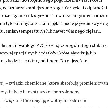
 prowadzi do stopniowego pogorszenia właściwości
y, co oznacza zmniejszenie jego udarności i odporności
a rozciąganie i elastyczność również mogą ulec obniżen
 na tyle kruchy, że zacznie pękać pod wpływem zwykłe
u, zmian temperatury) lub nawet własnego ciężaru.
cenci twardego PVC stosują szereg strategii stabiliza
rowej specjalnych dodatków, które absorbują lub
uszkodzić strukturę polimeru. Do najczęściej
ers) – związki chemiczne, które absorbują promieniowan
 Przykłady to benzotriazole i benzofenony.
s) – związki, które reagują z wolnymi rodnikami