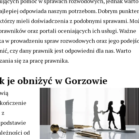
erujących pomoc w sprawach rozwodowych, jednak warto
y najlepiej odpowiada naszym potrzebom. Dobrym punkt
 którzy mieli doświadczenia z podobnymi sprawami. Mo
rawników oraz portali oceniających ich usługi. Ważne
ika w prowadzeniu spraw rozwodowych oraz jego podejś
ć, czy dany prawnik jest odpowiedni dla nas. Warto
zania się za pracę prawnika.
ak je obniżyć w Gorzowie
owią
akończenie
 z
 podstawie
ależności od