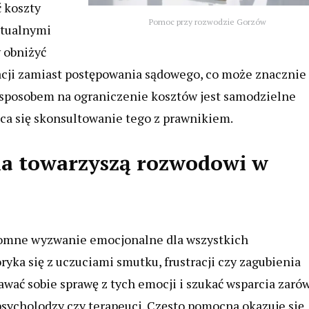
 koszty
Pomoc przy rozwodzie Gorzów
ntualnymi
y obniżyć
cji zamiast postępowania sądowego, co może znacznie
m sposobem na ograniczenie kosztów jest samodzielne
ca się skonsultowanie tego z prawnikiem.
ia towarzyszą rozwodowi w
gromne wyzwanie emocjonalne dla wszystkich
yka się z uczuciami smutku, frustracji czy zagubienia
awać sobie sprawę z tych emocji i szukać wsparcia zaró
k psycholodzy czy terapeuci. Często pomocna okazuje się