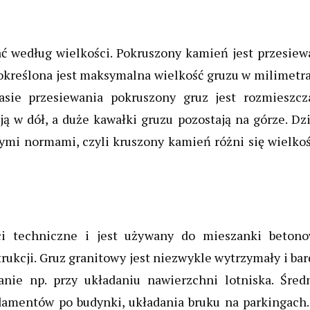
ać według wielkości. Pokruszony kamień jest przesie
określona jest maksymalna wielkość gruzu w milimetr
asie przesiewania pokruszony gruz jest rozmieszcz
 w dół, a duże kawałki gruzu pozostają na górze. Dz
ymi normami, czyli kruszony kamień różni się wielko
ci techniczne i jest używany do mieszanki betono
ukcji. Gruz granitowy jest niezwykle wytrzymały i ba
nie np. przy układaniu nawierzchni lotniska. Średn
ndamentów po budynki, układania bruku na parkingach.