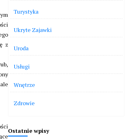
Turystyka
tym
ości
Ukryte Zajawki
ego
ę z
Uroda
ub,
Usługi
rony
nale
Wnętrze
Zdrowie
ści
Ostatnie wpisy
ące