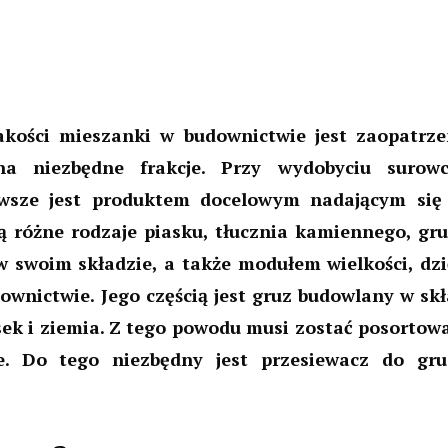
akości mieszanki w budownictwie jest zaopatrze
a niezbędne frakcje. Przy wydobyciu surow
awsze jest produktem docelowym nadającym się
 różne rodzaje piasku, tłucznia kamiennego, gru
 w swoim składzie, a także modułem wielkości, dzi
nictwie. Jego częścią jest gruz budowlany w skł
sek i ziemia. Z tego powodu musi zostać posortow
e. Do tego niezbędny jest przesiewacz do gru