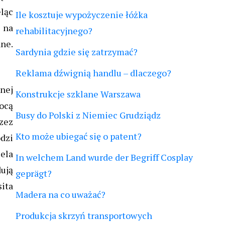
ląc
Ile kosztuje wypożyczenie łóżka
e na
rehabilitacyjnego?
ne.
Sardynia gdzie się zatrzymać?
Reklama dźwignią handlu – dlaczego?
znej
Konstrukcje szklane Warszawa
mocą
Busy do Polski z Niemiec Grudziądz
zez
Kto może ubiegać się o patent?
dzi
ela
In welchem Land wurde der Begriff Cosplay
dują
geprägt?
sita
Madera na co uważać?
Produkcja skrzyń transportowych