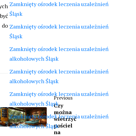
Zamknięty ośrodek leczenia uzależnień
ych
Śląsk
być
 do
Zamknięty ośrodek leczenia uzależnień
Śląsk
Zamknięty ośrodek leczenia uzależnień
alkoholowych Śląsk
Zamknięty ośrodek leczenia uzależnień
alkoholowych Śląsk
Zamknięty ośrodek leczenia uzależnień
Previous
alkoholowych Śląsk
Czy
można
Zamknięty ośrodek leczenia uzależnień
wietrzyć
pościel
alkoholowych Śląsk
na