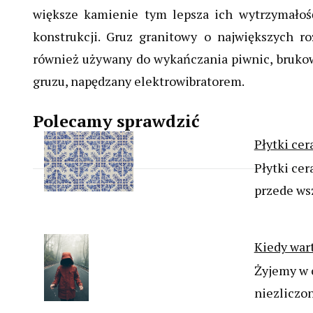
większe kamienie tym lepsza ich wytrzymałoś
konstrukcji. Gruz granitowy o największych r
również używany do wykańczania piwnic, bruko
gruzu, napędzany elektrowibratorem.
Polecamy sprawdzić
Płytki ce
Płytki ce
przede ws
Kiedy wart
Żyjemy w 
niezliczo