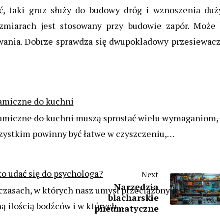
ć, taki gruz służy do budowy dróg i wznoszenia duż
ozmiarach jest stosowany przy budowie zapór. Może 
wania. Dobrze sprawdza się dwupokładowy przesiewacz
ramiczne do kuchni
ramiczne do kuchni muszą sprostać wielu wymaganiom,
zystkim powinny być łatwe w czyszczeniu,…
o udać się do psychologa?
Next
Narzędzia
czasach, w których nasz umysł przeciążony jest
blacharskie
ną ilością bodźców i w których…
pneumatyczne