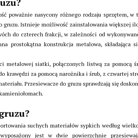
ruzu?
dość poważnie nasycony różnego rodzaju sprzętem, w 
gruzu. Istnieje możliwość zainstalowania większej il
dwóch do czterech frakcji, w zależności od wykonywan
nna prostokątna konstrukcja metalowa, składająca si
i metalowej siatki, połączonych listwą za pomocą śr
o krawędzi za pomocą narożnika i śrub, z czwartej st
materiału. Przesiewacze do gruzu sprawdzają się dosko
i kamieniołomach.
 gruzu?
sortowania suchych materiałów sypkich według wielko
 wyposażony jest w dwie powierzchnie przesiewaj