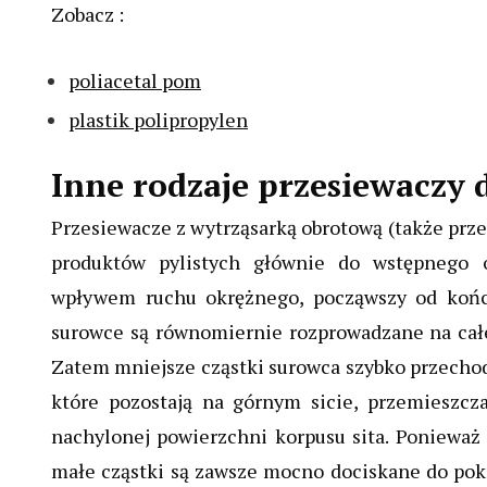
Zobacz :
poliacetal pom
plastik polipropylen
Inne rodzaje przesiewaczy 
Przesiewacze z wytrząsarką obrotową (także przes
produktów pylistych głównie do wstępnego o
wpływem ruchu okrężnego, począwszy od końc
surowce są równomiernie rozprowadzane na całe
Zatem mniejsze cząstki surowca szybko przechodz
które pozostają na górnym sicie, przemieszc
nachylonej powierzchni korpusu sita. Poniewa
małe cząstki są zawsze mocno dociskane do pokr