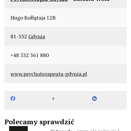
Hugo Kołłątaja 12B
81-332
Gdynia
+48 532 361 880
www.psychoterapeuta-gdynia.pl
Polecamy sprawdzić