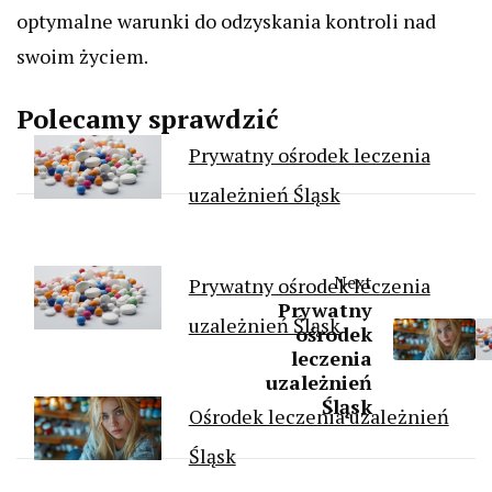
optymalne warunki do odzyskania kontroli nad
swoim życiem.
Polecamy sprawdzić
Prywatny ośrodek leczenia
uzależnień Śląsk
Next
Prywatny ośrodek leczenia
Prywatny
uzależnień Śląsk
ośrodek
leczenia
uzależnień
Śląsk
Ośrodek leczenia uzależnień
Śląsk