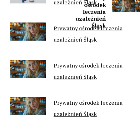
uzależnień Śląsk
ośrodek
leczenia
uzależnień
Śląsk
Prywatny ośrodek leczenia
uzależnień Śląsk
Prywatny ośrodek leczenia
uzależnień Śląsk
Prywatny ośrodek leczenia
uzależnień Śląsk