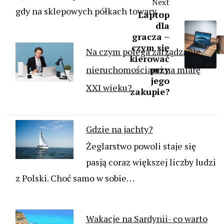
Next
gdy na sklepowych półkach towary…
Laptop
dla
gracza –
czym się
Na czym polega zarządzanie
kierować
nieruchomościami na miarę
przy
jego
XXI wieku?
zakupie?
Gdzie na jachty?
Żeglarstwo powoli staje się
pasją coraz większej liczby ludzi
z Polski. Choć samo w sobie…
Wakacje na Sardynii- co warto