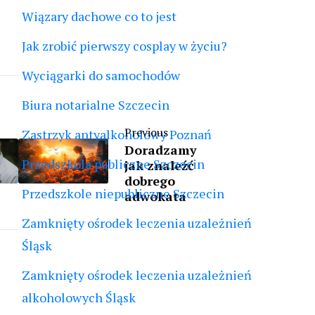
Wiązary dachowe co to jest
Jak zrobić pierwszy cosplay w życiu?
Wyciągarki do samochodów
Biura notarialne Szczecin
Previous
Zastrzyk antyalkoholowy Poznań
Doradzamy
Przedszkola publiczne Szczecin
jak znaleźć
dobrego
Przedszkole niepubliczne Szczecin
adwokata
Zamknięty ośrodek leczenia uzależnień
Śląsk
Zamknięty ośrodek leczenia uzależnień
alkoholowych Śląsk