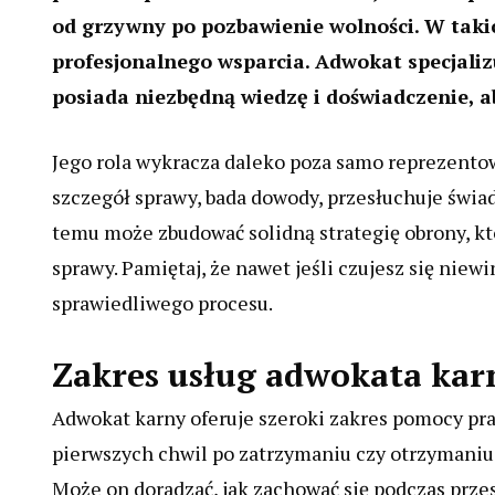
od grzywny po pozbawienie wolności. W tak
profesjonalnego wsparcia. Adwokat specjaliz
posiada niezbędną wiedzę i doświadczenie, a
Jego rola wykracza daleko poza samo reprezentow
szczegół sprawy, bada dowody, przesłuchuje świad
temu może zbudować solidną strategię obrony, k
sprawy. Pamiętaj, że nawet jeśli czujesz się nie
sprawiedliwego procesu.
Zakres usług adwokata kar
Adwokat karny oferuje szeroki zakres pomocy pr
pierwszych chwil po zatrzymaniu czy otrzymaniu 
Może on doradzać, jak zachować się podczas przes