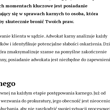
ich momentach kluczowe jest posiadanie
ujący się w sprawach karnych to osoba, która
by skutecznie bronić Twoich praw.
anie klienta w sądzie. Adwokat karny analizuje każdy
ków i identyfikuje potencjalne słabości oskarżenia. Dz
tóra zmaksymalizuje szanse na pomyślne zakończenie
winny, posiadanie adwokata jest niezbędne do zapewnien
nego
awnej na każdym etapie postępowania karnego. Już od
wezwania do prokuratury, jego obecność jest nieocenio
łuchania, aby nie zaszkodzić swojej sytuacji procesowej