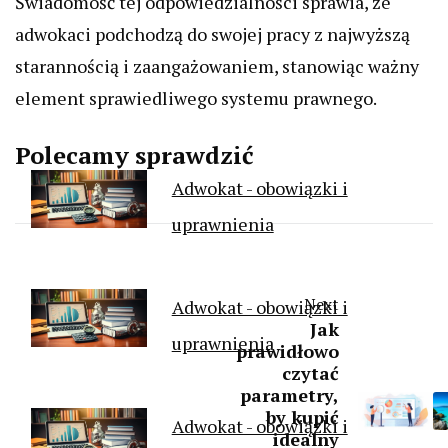
Świadomość tej odpowiedzialności sprawia, że
adwokaci podchodzą do swojej pracy z najwyższą
starannością i zaangażowaniem, stanowiąc ważny
element sprawiedliwego systemu prawnego.
Polecamy sprawdzić
Adwokat - obowiązki i
uprawnienia
Next
Adwokat - obowiązki i
Jak
uprawnienia
prawidłowo
czytać
parametry,
by kupić
Adwokat - obowiązki i
idealny