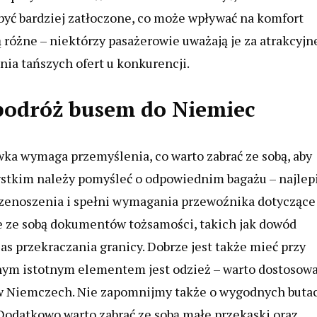
być bardziej zatłoczone, co może wpływać na komfort
 różne – niektórzy pasażerowie uważają je za atrakcyjn
nia tańszych ofert u konkurencji.
 podróż busem do Niemiec
a wymaga przemyślenia, co warto zabrać ze sobą, aby
ystkim należy pomyśleć o odpowiednim bagażu – najlep
 przenoszenia i spełni wymagania przewoźnika dotyczące
e ze sobą dokumentów tożsamości, takich jak dowód
as przekraczania granicy. Dobrze jest także mieć przy
ejnym istotnym elementem jest odzież – warto dostosow
 w Niemczech. Nie zapomnijmy także o wygodnych buta
 Dodatkowo warto zabrać ze sobą małe przekąski oraz