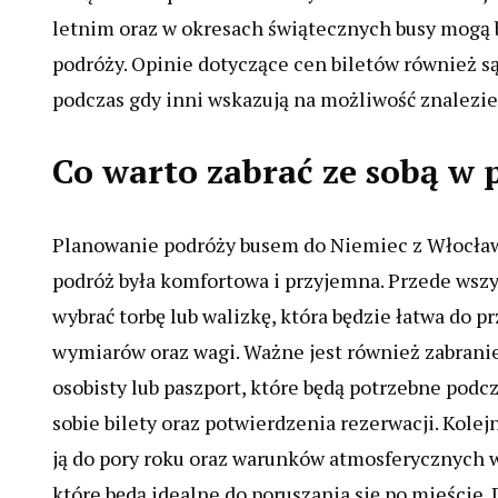
letnim oraz w okresach świątecznych busy mogą 
podróży. Opinie dotyczące cen biletów również są
podczas gdy inni wskazują na możliwość znalezie
Co warto zabrać ze sobą w
Planowanie podróży busem do Niemiec z Włocławk
podróż była komfortowa i przyjemna. Przede wsz
wybrać torbę lub walizkę, która będzie łatwa do
wymiarów oraz wagi. Ważne jest również zabrani
osobisty lub paszport, które będą potrzebne podcz
sobie bilety oraz potwierdzenia rezerwacji. Kol
ją do pory roku oraz warunków atmosferycznych
które będą idealne do poruszania się po mieście.