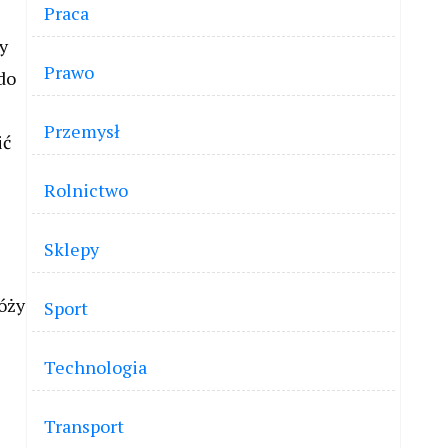
Praca
y
Prawo
do
Przemysł
ić
Rolnictwo
Sklepy
óży
Sport
Technologia
Transport