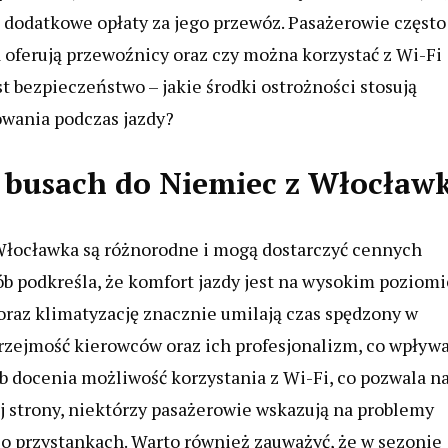
ją dodatkowe opłaty za jego przewóz. Pasażerowie często
a oferują przewoźnicy oraz czy można korzystać z Wi-Fi
bezpieczeństwo – jakie środki ostrożności stosują
owania podczas jazdy?
o busach do Niemiec z Włocław
Włocławka są różnorodne i mogą dostarczyć cennych
ób podkreśla, że komfort jazdy jest na wysokim poziomi
az klimatyzację znacznie umilają czas spędzony w
rzejmość kierowców oraz ich profesjonalizm, co wpływ
b docenia możliwość korzystania z Wi-Fi, co pozwala n
iej strony, niektórzy pasażerowie wskazują na problemy
o przystankach. Warto również zauważyć, że w sezonie