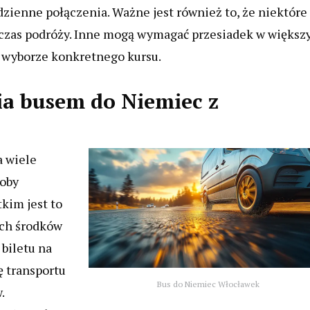
odzienne połączenia. Ważne jest również to, że niektóre
a czas podróży. Inne mogą wymagać przesiadek w większ
 wyborze konkretnego kursu.
ia busem do Niemiec z
 wiele
soby
kim jest to
ych środków
 biletu na
ę transportu
Bus do Niemiec Włocławek
.