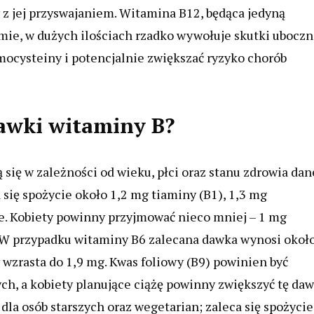
 z jej przyswajaniem. Witamina B12, będąca jedyną
zmie, w dużych ilościach rzadko wywołuje skutki uboczn
ocysteiny i potencjalnie zwiększać ryzyko chorób
dawki witaminy B?
się w zależności od wieku, płci oraz stanu zdrowia dan
 się spożycie około 1,2 mg tiaminy (B1), 1,3 mg
ie. Kobiety powinny przyjmować nieco mniej – 1 mg
. W przypadku witaminy B6 zalecana dawka wynosi okoł
ży wzrasta do 1,9 mg. Kwas foliowy (B9) powinien być
ch, a kobiety planujące ciążę powinny zwiększyć tę da
dla osób starszych oraz wegetarian; zaleca się spożycie