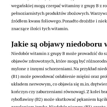
wegańskiej mogą czerpać witaminy z grupy B z ro
pełnoziarnistych produktów zbożowych. Warzywa l
źródłem kwasu foliowego. Ponadto drożdże i nie
znaczące ilości tych witamin.
Jakie są objawy niedoboru 
Niedobór witamin z grupy B może prowadzić do s
objawów zdrowotnych, które mogą być różnorodne
mylone z innymi schorzeniami. Na przykład nied
(B1) może powodować osłabienie mięśni oraz pro
układem nerwowym, co objawia się m.in. drętwi
kończyn czy zaburzeniami równowagi. Z kolei br
ryboflawiny (B2) może skutkować pękaniem kącik
zapaleniem języka. Niedobór niacyny (B3) często