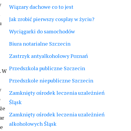
y
Wiązary dachowe co to jest
d
Jak zrobić pierwszy cosplay w życiu?
u
Wyciągarki do samochodów
Biura notarialne Szczecin
Zastrzyk antyalkoholowy Poznań
Przedszkola publiczne Szczecin
. W
Przedszkole niepubliczne Szczecin
y
Zamknięty ośrodek leczenia uzależnień
o
Śląsk
oże
Zamknięty ośrodek leczenia uzależnień
ar
alkoholowych Śląsk
ne