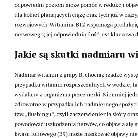
odpowiedni poziom może pomóc w redukcji objawów
dla kobiet planujących ciążę oraz tych już w ciąż
rozwojowych. Witamina B12 wspomaga produkcję
nerwowego; jej odpowiednia ilość jest kluczowa d
Jakie są skutki nadmiaru w
Nadmiar witamin z grupy B, chociaż rzadko wyst
przypadku witamin rozpuszczalnych w wodzie, taki
wydalany z organizmu przez nerki. Niemniej jed
zdrowotne w przypadku ich nadmiernego spożycia
tzw. „flushingu”, czyli zaczerwienienia skóry o
powodować uszkodzenia nerwów, co objawia się m
kwasu foliowego (B9) może maskować objawy nied