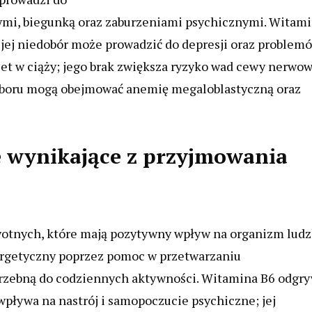
nymi, biegunką oraz zaburzeniami psychicznymi. Witam
; jej niedobór może prowadzić do depresji oraz problem
iet w ciąży; jego brak zwiększa ryzyko wad cewy nerwow
oboru mogą obejmować anemię megaloblastyczną oraz
e wynikające z przyjmowania
wotnych, które mają pozytywny wpływ na organizm ludz
rgetyczny poprzez pomoc w przetwarzaniu
trzebną do codziennych aktywności. Witamina B6 odgr
wpływa na nastrój i samopoczucie psychiczne; jej