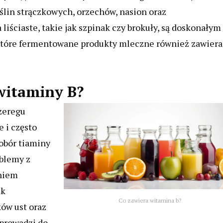
ślin strączkowych, orzechów, nasion oraz
iściaste, takie jak szpinak czy brokuły, są doskonałym
które fermentowane produkty mleczne również zawiera
witaminy B?
zeregu
 i często
obór tiaminy
blemy z
eniem
ak
Co zawiera witamina b?
ów ust oraz
 prowadzi do