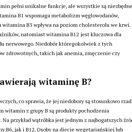
amin pełni unikalne funkcje, ale wszystkie są niezbędn
Witamina B1 wspomaga metabolizm węglowodanów,
 a witamina B3 wpływa na poziom cholesterolu we krwi.
źników, natomiast witamina B12 jest kluczowa dla
du nerwowego. Niedobór któregokolwiek z tych
w zdrowotnych, takich jak anemia, zmęczenie czy
zawierają witaminę B?
zych, co sprawia, że jej niedobory są stosunkowo rzad
m witamin z grupy B są produkty pochodzenia
ał. Na przykład wątróbka jest jednym z najbogatszych źró
 B6, jak i B12. Osoby na diecie wegetariańskiej lub