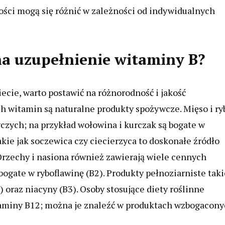
tości mogą się różnić w zależności od indywidualnych
 na uzupełnienie witaminy B?
ecie, warto postawić na różnorodność i jakość
 witamin są naturalne produkty spożywcze. Mięso i ry
zych; na przykład wołowina i kurczak są bogate w
kie jak soczewica czy ciecierzyca to doskonałe źródło
Orzechy i nasiona również zawierają wiele cennych
ogate w ryboflawinę (B2). Produkty pełnoziarniste taki
) oraz niacyny (B3). Osoby stosujące diety roślinne
taminy B12; można je znaleźć w produktach wzbogacon