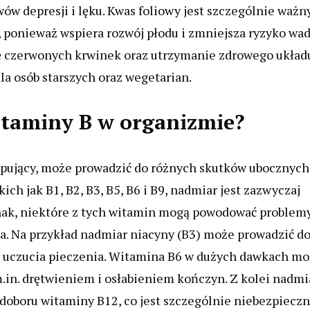
 depresji i lęku. Kwas foliowy jest szczególnie ważn
y, ponieważ wspiera rozwój płodu i zmniejsza ryzyko wa
 czerwonych krwinek oraz utrzymanie zdrowego układ
la osób starszych oraz wegetarian.
itaminy B w organizmie?
ępujący, może prowadzić do różnych skutków ubocznych
ch jak B1, B2, B3, B5, B6 i B9, nadmiar jest zazwyczaj
nak, niektóre z tych witamin mogą powodować problem
. Na przykład nadmiar niacyny (B3) może prowadzić d
raz uczucia pieczenia. Witamina B6 w dużych dawkach m
.in. drętwieniem i osłabieniem kończyn. Z kolei nadmi
oboru witaminy B12, co jest szczególnie niebezpiecz