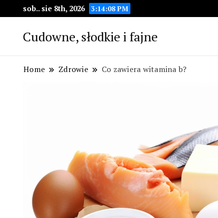
sob.. sie 8th, 2026
3:14:09 PM
Cudowne, słodkie i fajne
Home
Zdrowie
Co zawiera witamina b?