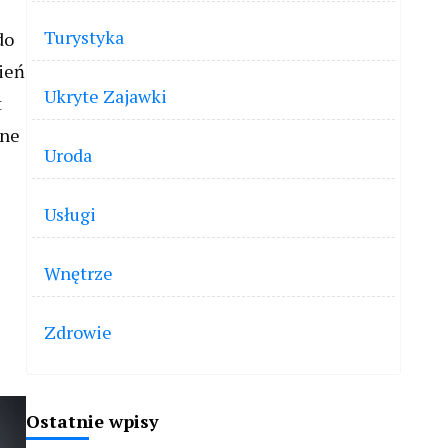
Turystyka
do
pień
Ukryte Zajawki
t
dne
Uroda
Usługi
Wnętrze
Zdrowie
Ostatnie wpisy