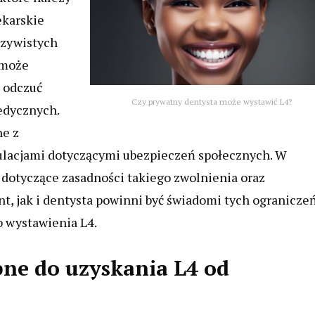
ekarskie
czywistych
 może
 odczuć
Czy prywatny dentysta może wystawić L4?
edycznych.
ne z
ulacjami dotyczącymi ubezpieczeń społecznych. W
 dotyczące zasadności takiego zwolnienia oraz
, jak i dentysta powinni być świadomi tych ogranicze
 wystawienia L4.
bne do uzyskania L4 od