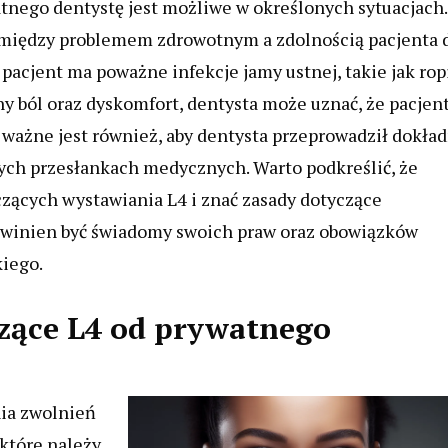
tnego dentystę jest możliwe w określonych sytuacjach.
 między problemem zdrowotnym a zdolnością pacjenta 
pacjent ma poważne infekcje jamy ustnej, takie jak ro
y ból oraz dyskomfort, dentysta może uznać, że pacjen
h ważne jest również, aby dentysta przeprowadził dokła
nych przesłankach medycznych. Warto podkreślić, że
zących wystawiania L4 i znać zasady dotyczące
owinien być świadomy swoich praw oraz obowiązków
iego.
czące L4 od prywatnego
nia zwolnień
 które należy