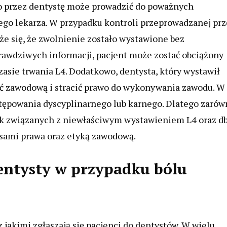
o przez dentystę może prowadzić do poważnych
mego lekarza. W przypadku kontroli przeprowadzanej pr
że się, że zwolnienie zostało wystawione bez
awdziwych informacji, pacjent może zostać obciążony
sie trwania L4. Dodatkowo, dentysta, który wystawił
ć zawodową i stracić prawo do wykonywania zawodu. W
tępowania dyscyplinarnego lub karnego. Dlatego zarów
zyk związanych z niewłaściwym wystawieniem L4 oraz d
pisami prawa oraz etyką zawodową.
entysty w przypadku bólu
z jakimi zgłaszają się pacjenci do dentystów. W wielu