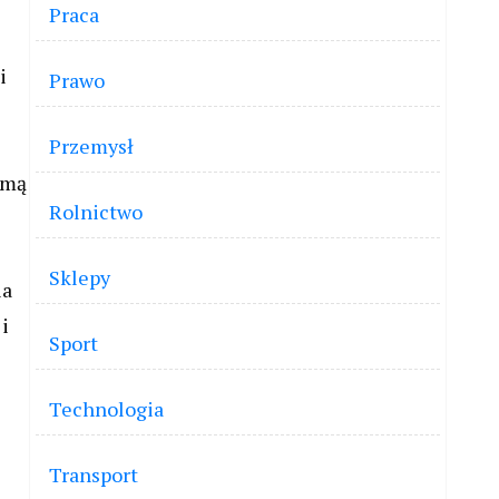
Praca
i
Prawo
e
Przemysł
amą
Rolnictwo
Sklepy
ia
i
Sport
Technologia
Transport