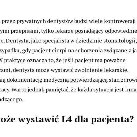
 przez prywatnych dentystów budzi wiele kontrowersji 
cymi przepisami, tylko lekarze posiadający odpowiedni
 Dentysta, jako specjalista w dziedzinie stomatologii,
zypadku, gdy pacjent cierpi na schorzenia związane z j
 W praktyce oznacza to, że jeśli pacjent ma poważne
łami, dentysta może wystawić zwolnienie lekarskie.
nią dokumentację medyczną potwierdzającą stan zdrow
cy. Warto jednak pamiętać, że każda sytuacja jest inna 
adzącego.
oże wystawić L4 dla pacjenta?