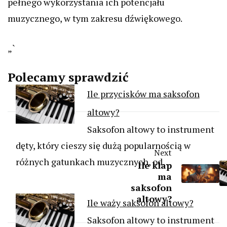
pełnego wykorzystania ich potencjału
muzycznego, w tym zakresu dźwiękowego.
„`
Polecamy sprawdzić
Ile przycisków ma saksofon
altowy?
Saksofon altowy to instrument
dęty, który cieszy się dużą popularnością w
Next
różnych gatunkach muzycznych, od…
Ile klap
ma
saksofon
altowy?
Ile waży saksofon altowy?
Saksofon altowy to instrument