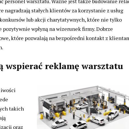
ać personel warsztatu. Ważne jest także budowanie relac
e nagradzają stałych klientów za korzystanie z usług
konkursów lub akcji charytatywnych, które nie tylko
że pozytywnie wpłyną na wizerunek firmy. Dobrze
we, które pozwalają na bezpośredni kontakt z klienta
h.
ą wspierać reklamę warsztatu
liwości
zede
ych takich
ają
zacji oraz