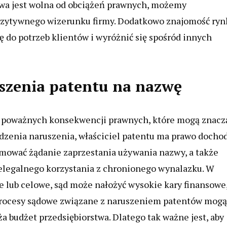
zwa jest wolna od obciążeń prawnych, możemy
pozytywnego wizerunku firmy. Dodatkowo znajomość ryn
ę do potrzeb klientów i wyróżnić się spośród innych
uszenia patentu na nazwę
o poważnych konsekwencji prawnych, które mogą znacz
rdzenia naruszenia, właściciel patentu ma prawo docho
jmować żądanie zaprzestania używania nazwy, a także
elegalnego korzystania z chronionego wynalazku. W
e lub celowe, sąd może nałożyć wysokie kary finansowe
procesy sądowe związane z naruszeniem patentów mogą
a budżet przedsiębiorstwa. Dlatego tak ważne jest, aby