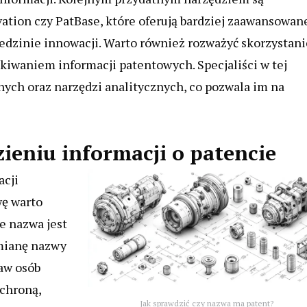
ation czy PatBase, które oferują bardziej zaawansowan
edzinie innowacji. Warto również rozważyć skorzystani
ukiwaniem informacji patentowych. Specjaliści w tej
ych oraz narzędzi analitycznych, co pozwala im na
zieniu informacji o patencie
acji
wę warto
że nazwa jest
zmianę nazwy
raw osób
ochroną,
Jak sprawdzić czy nazwa ma patent?