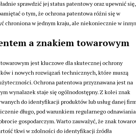
dnie sprawdzić jej status patentowy oraz upewnić się,
amiętać o tym, że ochrona patentowa różni się w
być chroniona w jednym kraju, ale niekoniecznie w inny
atentem a znakiem towarowym
towarowym jest kluczowe dla skutecznej ochrony
azków i nowych rozwiązań technicznych, które muszą
 użyteczności. Ochrona patentowa przyznawana jest na
czym wynalazek staje się ogólnodostępny. Z kolei znak
ywanych do identyfikacji produktów lub usług danej firm
iczenie długo, pod warunkiem regularnego odnawiania
 obrocie gospodarczym. Warto zauważyć, że znak towar
tość tkwi w zdolności do identyfikacji źródła