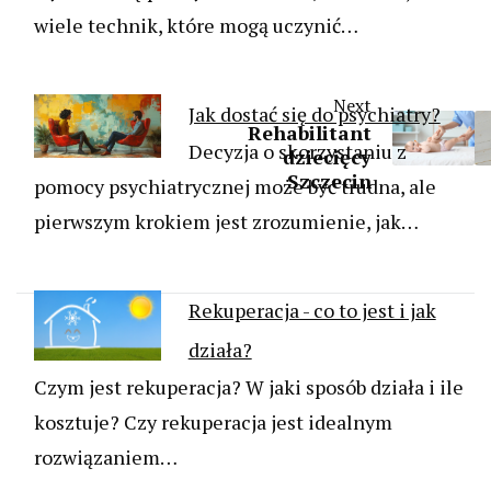
wiele technik, które mogą uczynić…
Next
Jak dostać się do psychiatry?
Rehabilitant
Decyzja o skorzystaniu z
dziecięcy
Szczecin
pomocy psychiatrycznej może być trudna, ale
pierwszym krokiem jest zrozumienie, jak…
Rekuperacja - co to jest i jak
działa?
Czym jest rekuperacja? W jaki sposób działa i ile
kosztuje? Czy rekuperacja jest idealnym
rozwiązaniem…