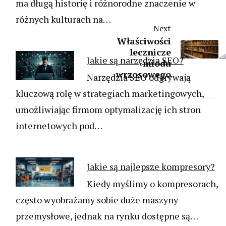
ma długą historię i różnorodne znaczenie w
różnych kulturach na…
Next
Właściwości
lecznicze
Jakie są narzędzia SEO?
miodu
wrzosowego
Narzędzia SEO odgrywają
kluczową rolę w strategiach marketingowych,
umożliwiając firmom optymalizację ich stron
internetowych pod…
Jakie są najlepsze kompresory?
Kiedy myślimy o kompresorach,
często wyobrażamy sobie duże maszyny
przemysłowe, jednak na rynku dostępne są…