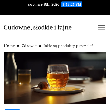
sob.. sie 8th, 2026
3:54:26 PM
Cudowne, słodkie i fajne
Home
Zdrowie
Jakie są produkty pszczele?