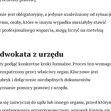
ie jest obligatoryjny, a jedynie uzależniony od sytuacj
niemu, osoby, które w innym wypadku musiałyby stawić
rofesjonalnego wsparcia, mogą liczyć na rzetelną
adwokata z urzędu
ży podjąć konkretne kroki formalne. Proces ten wymag
rozpatrzony przez właściwy organ. Kluczowe jest
ubryk i dołączenie niezbędnych dokumentów
zyznanie pomocy prawnej z urzędu.
 się zazwyczaj do sądu lub innego organu, przed który
pie postępowania przygotowawczego, wniosek kieruje się