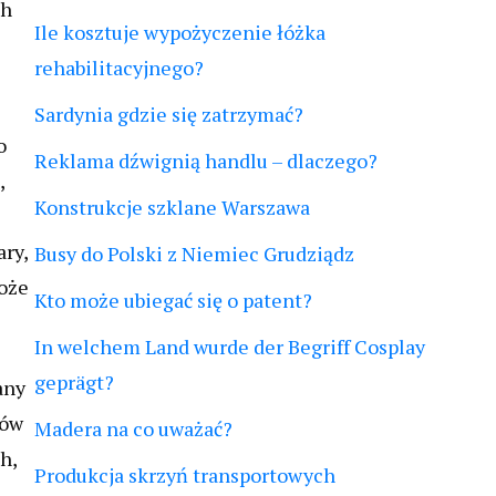
ch
Ile kosztuje wypożyczenie łóżka
rehabilitacyjnego?
Sardynia gdzie się zatrzymać?
o
Reklama dźwignią handlu – dlaczego?
,
Konstrukcje szklane Warszawa
ry,
Busy do Polski z Niemiec Grudziądz
może
Kto może ubiegać się o patent?
In welchem Land wurde der Begriff Cosplay
geprägt?
any
tów
Madera na co uważać?
h,
Produkcja skrzyń transportowych