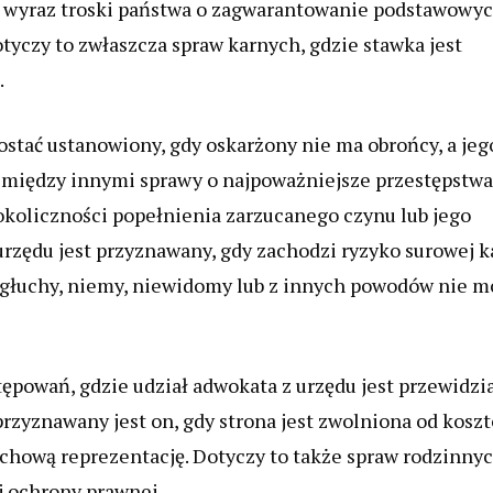
 to wyraz troski państwa o zagwarantowanie podstawowy
yczy to zwłaszcza spraw karnych, gdzie stawka jest
.
stać ustanowiony, gdy oskarżony nie ma obrońcy, a jeg
ą między innymi sprawy o najpoważniejsze przestępstwa
okoliczności popełnienia zarzucanego czynu lub jego
rzędu jest przyznawany, gdy zachodzi ryzyko surowej ka
i, głuchy, niemy, niewidomy lub z innych powodów nie 
tępowań, gdzie udział adwokata z urzędu jest przewidzi
przyznawany jest on, gdy strona jest zwolniona od kosz
achową reprezentację. Dotyczy to także spraw rodzinnyc
 ochrony prawnej.