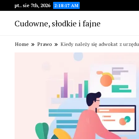
pt.. sie 7th, 2026
2:18:18 AM
Cudowne, słodkie i fajne
Home
Prawo
Kiedy należy się adwokat z urzęd