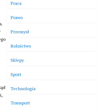
Praca
Prawo
a.
y
Przemysł
ego
Rolnictwo
Sklepy
Sport
Sąd
Technologia
i,
Transport