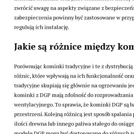
zwrócić uwagę na aspekty związane z bezpieczeńs
zabezpieczenia powinny być zastosowane w przy
regulują ich instalację.
Jakie są różnice między k
Porównując kominki tradycyjne i te z dystrybucj
różnic, które wpływają na ich funkcjonalność o
tradycyjne skupiają się głównie na ogrzewaniu j
kominki z DGP mają zdolność do rozprowadzania 
wentylacyjnego. To sprawia, że kominki DGP są 
przestrzeni. Kolejną różnicą jest sposób spalani
ilości drewna lub innego paliwa stałego do osią
modele DGP mogą być dostosowane do różnych rod