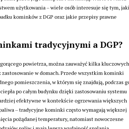
twem użytkowania – wiele osób interesuje się tym, jak
padku kominków z DGP oraz jakie przepisy prawne
ominkami tradycyjnymi a DGP?
ą gorącego powietrza, można zauważyć kilka kluczowyc
raz zastosowanie w domach. Przede wszystkim kominki
ednego pomieszczenia, w którym się znajdują, podczas g
ciepła po całym budynku dzięki zastosowaniu systemu
bardziej efektywne w kontekście ogrzewania większych
a paliwa – tradycyjne kominki często wymagają większej
gnięcia pożądanej temperatury, natomiast nowoczesne
zajów paliw i mają lepszą wydajność spalania.