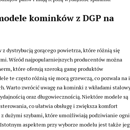
e modele kominków z DGP na
z dystrybucją gorącego powietrza, które różnią się
ymi. Wśród najpopularniejszych producentów można
therm, które oferują szeroką gamę produktów
le te często różnią się mocą grzewczą, co pozwala na 
h. Warto zwrócić uwagę na kominki z wkładami stalow
wydajnością oraz długowiecznością. Niektóre modele są
erowania, co ułatwia obsługę i zwiększa komfort
 z dużymi szybami, które umożliwiają podziwianie ognia
Istotnym aspektem przy wyborze modelu jest także je