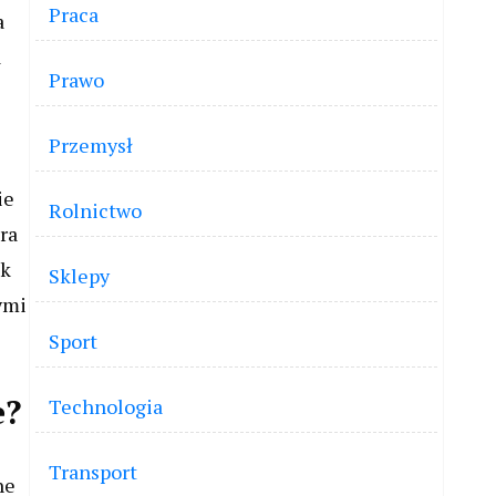
Praca
a
a
Prawo
Przemysł
ie
Rolnictwo
ra
ak
Sklepy
ymi
Sport
e?
Technologia
Transport
ne