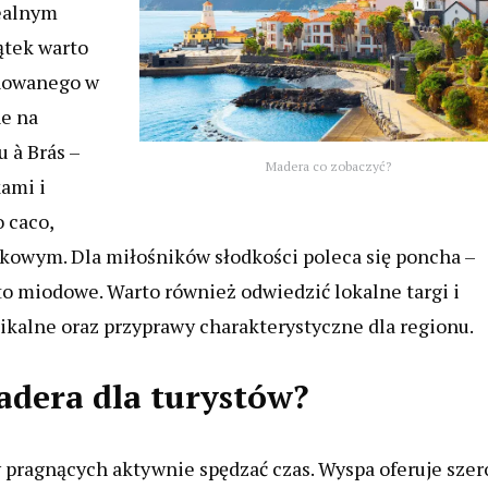
dealnym
ątek warto
ynowanego w
ne na
 à Brás –
Madera co zobaczyć?
ami i
 caco,
owym. Dla miłośników słodkości poleca się poncha –
to miodowe. Warto również odwiedzić lokalne targi i
ikalne oraz przyprawy charakterystyczne dla regionu.
adera dla turystów?
 pragnących aktywnie spędzać czas. Wyspa oferuje szer