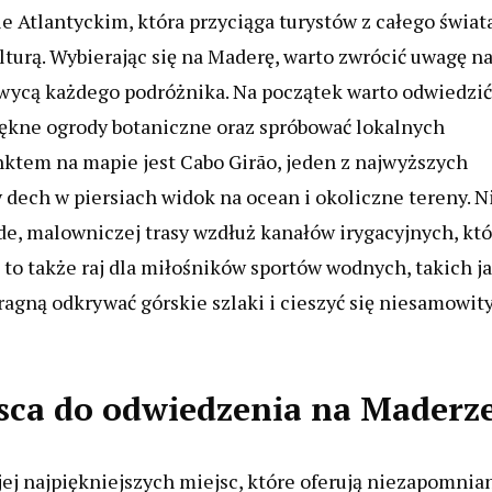
Atlantyckim, która przyciąga turystów z całego świat
turą. Wybierając się na Maderę, warto zwrócić uwagę n
hwycą każdego podróżnika. Na początek warto odwiedzić
iękne ogrody botaniczne oraz spróbować lokalnych
nktem na mapie jest Cabo Girão, jeden z najwyższych
y dech w piersiach widok na ocean i okoliczne tereny. N
e, malowniczej trasy wzdłuż kanałów irygacyjnych, któ
o także raj dla miłośników sportów wodnych, takich j
pragną odkrywać górskie szlaki i cieszyć się niesamowit
ejsca do odwiedzenia na Maderz
ej najpiękniejszych miejsc, które oferują niezapomnia