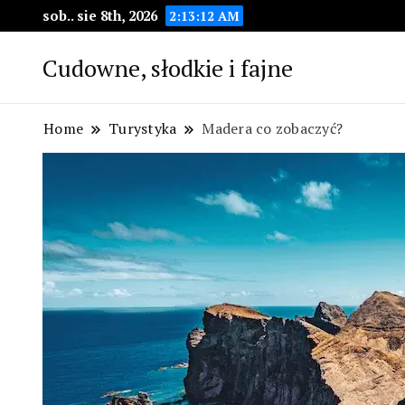
sob.. sie 8th, 2026
2:13:13 AM
Cudowne, słodkie i fajne
Home
Turystyka
Madera co zobaczyć?