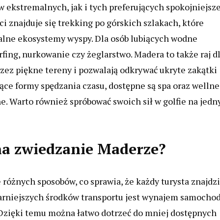
 ekstremalnych, jak i tych preferujących spokojniejsz
znajduje się trekking po górskich szlakach, które
alne ekosystemy wyspy. Dla osób lubiących wodne
fing, nurkowanie czy żeglarstwo. Madera to także raj d
zez piękne tereny i pozwalają odkrywać ukryte zakątki
ujące formy spędzania czasu, dostępne są spa oraz wellne
ne. Warto również spróbować swoich sił w golfie na jed
 na zwiedzanie Maderze?
óżnych sposobów, co sprawia, że każdy turysta znajdz
larniejszych środków transportu jest wynajem samochod
Dzięki temu można łatwo dotrzeć do mniej dostępnych