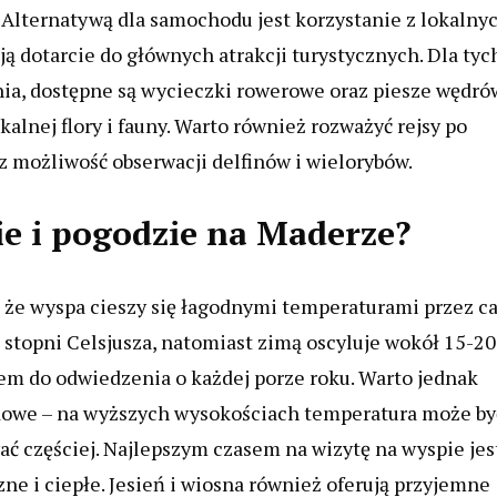
i. Alternatywą dla samochodu jest korzystanie z lokalny
ją dotarcie do głównych atrakcji turystycznych. Dla tyc
nia, dostępne są wycieczki rowerowe oraz piesze wędró
alnej flory i fauny. Warto również rozważyć rejsy po
z możliwość obserwacji delfinów i wielorybów.
ie i pogodzie na Maderze?
, że wyspa cieszy się łagodnymi temperaturami przez ca
 stopni Celsjusza, natomiast zimą oscyluje wokół 15-20
em do odwiedzenia o każdej porze roku. Warto jednak
odowe – na wyższych wysokościach temperatura może by
ć częściej. Najlepszym czasem na wizytę na wyspie jes
zne i ciepłe. Jesień i wiosna również oferują przyjemne