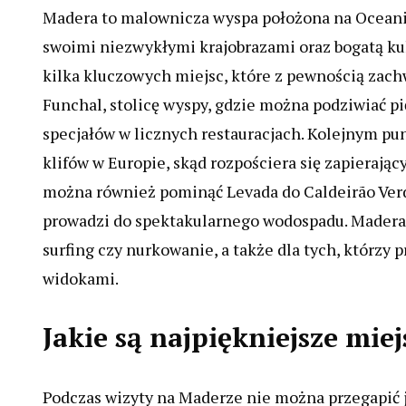
Madera to malownicza wyspa położona na Oceanie 
swoimi niezwykłymi krajobrazami oraz bogatą kul
kilka kluczowych miejsc, które z pewnością zac
Funchal, stolicę wyspy, gdzie można podziwiać p
specjałów w licznych restauracjach. Kolejnym pu
klifów w Europie, skąd rozpościera się zapierając
można również pominąć Levada do Caldeirão Verd
prowadzi do spektakularnego wodospadu. Madera t
surfing czy nurkowanie, a także dla tych, którzy 
widokami.
Jakie są najpiękniejsze mi
Podczas wizyty na Maderze nie można przegapić j