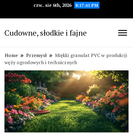
czw.. sie 6th, 2026
8:17:42 PM
Cudowne, słodkie i fajne
Home
Przemysł
Miękki granulat PVC w produkcji
węży ogrodowych i technicznych