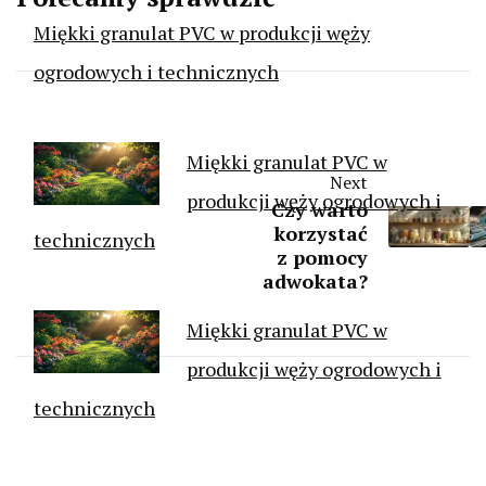
Miękki granulat PVC w produkcji węży
ogrodowych i technicznych
Miękki granulat PVC w
Next
produkcji węży ogrodowych i
Czy warto
korzystać
technicznych
z pomocy
adwokata?
Miękki granulat PVC w
produkcji węży ogrodowych i
technicznych