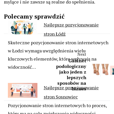
mylące i nie zawsze są realne do spełnienia.
Polecamy sprawdzić
Najlepsze pozycjonowanie
stron Łódź
Skuteczne pozycjonowanie stron internetowych
w Łodzi wymaga uwzględnienia wielu
Next
kluczowych elementów, które wpływają na
Gabinet
podologiczny
widoczność…
jako jeden z
lepszych
sposobów na
Najlepsze pozycjonowanie
biznes
stron Sosnowiec
Pozycjonowanie stron internetowych to proces,
który ma na celu zwiększenie widoczności