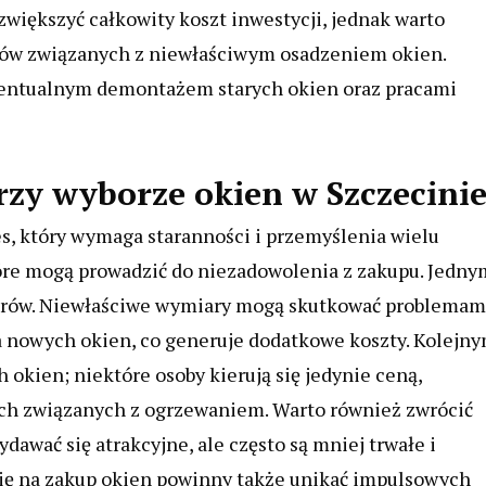
większyć całkowity koszt inwestycji, jednak warto
mów związanych z niewłaściwym osadzeniem okien.
wentualnym demontażem starych okien oraz pracami
przy wyborze okien w Szczecini
s, który wymaga staranności i przemyślenia wielu
które mogą prowadzić do niezadowolenia z zakupu. Jedny
iarów. Niewłaściwe wymiary mogą skutkować problemam
 nowych okien, co generuje dodatkowe koszty. Kolejn
 okien; niektóre osoby kierują się jedynie ceną,
h związanych z ogrzewaniem. Warto również zwrócić
awać się atrakcyjne, ale często są mniej trwałe i
ię na zakup okien powinny także unikać impulsowych