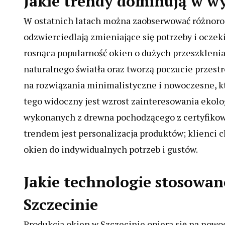
Jakie trendy dominują w wy
W ostatnich latach można zaobserwować różnorod
odzwierciedlają zmieniające się potrzeby i ocze
rosnąca popularność okien o dużych przeszkleni
naturalnego światła oraz tworzą poczucie przestr
na rozwiązania minimalistyczne i nowoczesne, kt
tego widoczny jest wzrost zainteresowania ekolo
wykonanych z drewna pochodzącego z certyfikow
trendem jest personalizacja produktów; klienci 
okien do indywidualnych potrzeb i gustów.
Jakie technologie stosowan
Szczecinie
Produkcja okien w Szczecinie opiera się na nowo