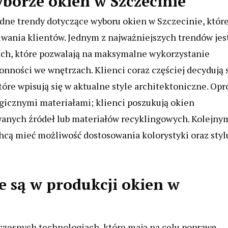
borze okien w Szczecinie
ne trendy dotyczące wyboru okien w Szczecinie, któr
kiwania klientów. Jednym z najważniejszych trendów jes
ach, które pozwalają na maksymalne wykorzystanie
onności we wnętrzach. Klienci coraz częściej decydują 
óre wpisują się w aktualne style architektoniczne. Opr
gicznymi materiałami; klienci poszukują okien
anych źródeł lub materiałów recyklingowych. Kolejny
chcą mieć możliwość dostosowania kolorystyki oraz styl
e są w produkcji okien w
czesnych technologiach, które mają na celu poprawę