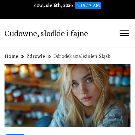
czw.. sie 6th, 2026
4:19:18 AM
Cudowne, słodkie i fajne
Home
Zdrowie
Ośrodek uzależnień Śląsk