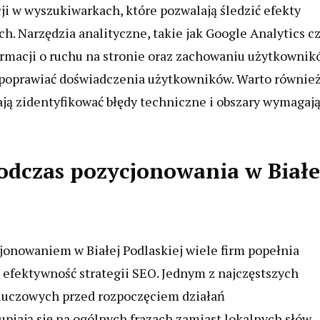
i w wyszukiwarkach, które pozwalają śledzić efekty
. Narzędzia analityczne, takie jak Google Analytics c
rmacji o ruchu na stronie oraz zachowaniu użytkownik
 poprawiać doświadczenia użytkowników. Warto równie
ają zidentyfikować błędy techniczne i obszary wymagaj
podczas pozycjonowania w Białe
jonowaniem w Białej Podlaskiej wiele firm popełnia
efektywność strategii SEO. Jednym z najczęstszych
kluczowych przed rozpoczęciem działań
upiają się na ogólnych frazach zamiast lokalnych słów