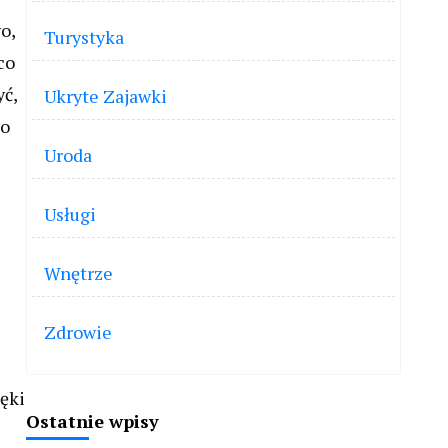
o,
Turystyka
co
yć,
Ukryte Zajawki
co
Uroda
Usługi
Wnętrze
Zdrowie
ęki
Ostatnie wpisy