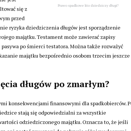
Prawo spadkowe kto dziedziczy długi?
ltować się z
owym przed
nie ryzyka dziedziczenia długów jest sporządzenie
wojego majątku. Testament może zawierać zapisy
i pasywa po śmierci testatora. Można także rozważyć
zekazanie majątku bezpośrednio osobom trzecim jeszcze
yjęcia długów po zmarłym?
nymi konsekwencjami finansowymi dla spadkobierców. P
edzice stają się odpowiedzialni za wszystkie
rtości odziedziczonego majątku. Oznacza to, że jeśli