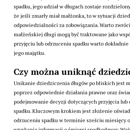
spadku, jego udział w długach zostaje rozdzielon
że jeśli zmarły miał małżonka, to w sytuacji dz
odpowiedzialności za zobowiązania. Warto zwróci
małżeńskiej długi mogą być traktowane jako wspó
przyjęciu lub odrzuceniu spadku warto dokładnie
jego majątku.
Czy można uniknąć dziedzic
Unikanie dziedziczenia długów po bliskich jest 
poprzez odpowiednie działania prawne oraz świ
podejmowanie decyzji dotyczących przyjęcia lub
spadku. Kluczowym krokiem jest złożenie oświad
odrzuceniu spadku w terminie sześciu miesięcy
uzyskania informacji o śmierci spadkodawcy. Waż