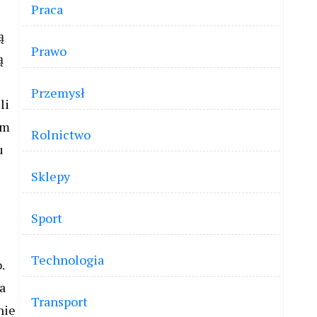
Praca
ą
Prawo
ą
Przemysł
li
ym
Rolnictwo
u
Sklepy
Sport
Technologia
.
a
Transport
nie