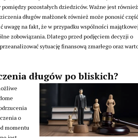
y pomiędzy pozostałych dziedziców. Ważne jest również
iedziczenia długów małżonek również może ponosić częś
ć uwagę na fakt, że w przypadku wspólności majątkowe
lne zobowiązania. Dlatego przed podjęciem decyzji o
 przeanalizować sytuację finansową zmarłego oraz wart
zenia długów po bliskich?
możliwe
adome
 odrzucenia
czenia o
 od momentu
ne jest