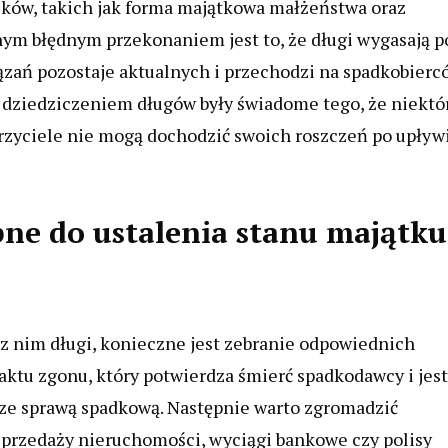
ików, takich jak forma majątkowa małżeństwa oraz
m błędnym przekonaniem jest to, że długi wygasają p
ązań pozostaje aktualnych i przechodzi na spadkobierc
e dziedziczeniem długów były świadome tego, że niektó
erzyciele nie mogą dochodzić swoich roszczeń po upływ
ne do ustalenia stanu majątku
 z nim długi, konieczne jest zebranie odpowiednich
ktu zgonu, który potwierdza śmierć spadkodawcy i jest
ze sprawą spadkową. Następnie warto zgromadzić
przedaży nieruchomości, wyciągi bankowe czy polisy