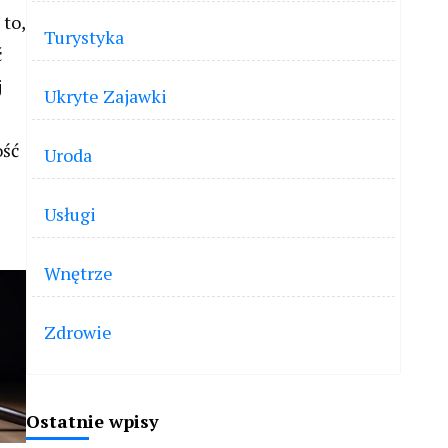
 to,
Turystyka
ć
j
Ukryte Zajawki
ość
Uroda
Usługi
Wnętrze
Zdrowie
Ostatnie wpisy