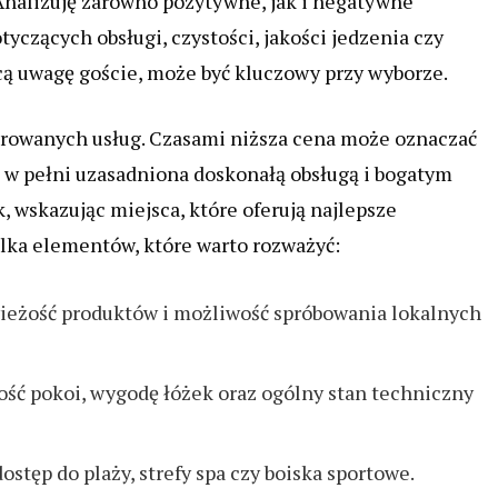
nalizuję zarówno pozytywne, jak i negatywne
yczących obsługi, czystości, jakości jedzenia czy
cą uwagę goście, może być kluczowy przy wyborze.
erowanych usług. Czasami niższa cena może oznaczać
 w pełni uzasadniona doskonałą obsługą i bogatym
k, wskazując miejsca, które oferują najlepsze
ilka elementów, które warto rozważyć:
świeżość produktów i możliwość spróbowania lokalnych
tość pokoi, wygodę łóżek oraz ogólny stan techniczny
 dostęp do plaży, strefy spa czy boiska sportowe.