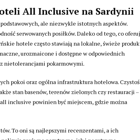
eli All Inclusive na Sardynii
a podstawowych, ale niezwykle istotnych aspektów.
odność serwowanych posiłków. Daleko od tego, co oferu
ńskie hotele często stawiają na lokalne, świeże produkt
 smaczne, urozmaicone i dostępne w odpowiednich
b z nietolerancjami pokarmowymi.
h pokoi oraz ogólna infrastruktura hotelowa. Czystoś
kże stan basenów, terenów zielonych czy restauracji –
all inclusive powinien być miejscem, gdzie można
tów. To oni są najlepszymi recenzentami, a ich