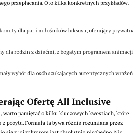
ego przepłacania. Oto kilka konkretnych przykładów,
komity dla par i miłośników luksusu, oferujący prywatn
lny dla rodzin z dziećmi, z bogatym programem animacji
nały wybór dla osób szukających autentycznych wrażeń
ając Ofertę All Inclusive
ii, warto pamiętać o kilku kluczowych kwestiach, które
 z pobytu. Formuła ta bywa różnie rozumiana przez
 się z jej zakresem jest absolutnie niezbędne. Nie