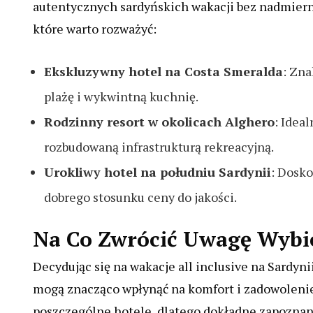
autentycznych sardyńskich wakacji bez nadmiern
które warto rozważyć:
Ekskluzywny hotel na Costa Smeralda
: Zna
plażę i wykwintną kuchnię.
Rodzinny resort w okolicach Alghero
: Idea
rozbudowaną infrastrukturą rekreacyjną.
Urokliwy hotel na południu Sardynii
: Dosko
dobrego stosunku ceny do jakości.
Na Co Zwrócić Uwagę Wybier
Decydując się na wakacje all inclusive na Sardyn
mogą znacząco wpłynąć na komfort i zadowolenie
poszczególne hotele, dlatego dokładne zapoznanie