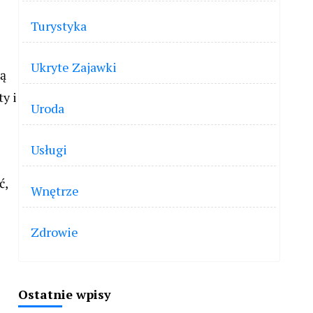
Turystyka
Ukryte Zajawki
ją
y i
Uroda
Usługi
ć,
Wnętrze
Zdrowie
Ostatnie wpisy