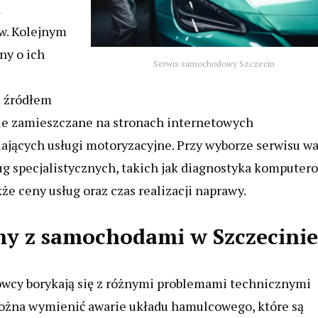
i
w. Kolejnym
ny o ich
Serwis samochodowy Szczecin
m źródłem
nie zamieszczane na stronach internetowych
ających usługi motoryzacyjne. Przy wyborze serwisu wa
ług specjalistycznych, takich jak diagnostyka komputer
że ceny usług oraz czas realizacji naprawy.
emy z samochodami w Szczecinie
owcy borykają się z różnymi problemami technicznymi
można wymienić awarie układu hamulcowego, które są