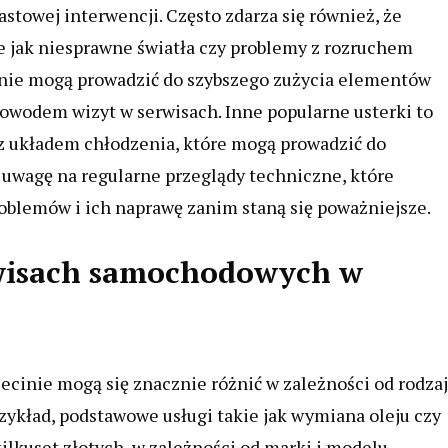
towej interwencji. Często zdarza się również, że
ie jak niesprawne światła czy problemy z rozruchem
onie mogą prowadzić do szybszego zużycia elementów
powodem wizyt w serwisach. Inne popularne usterki to
z układem chłodzenia, które mogą prowadzić do
ć uwagę na regularne przeglądy techniczne, które
oblemów i ich naprawę zanim staną się poważniejsze.
erwisach samochodowych w
cinie mogą się znacznie różnić w zależności od rodza
zykład, podstawowe usługi takie jak wymiana oleju czy
kilkuset złotych, w zależności od marki i modelu