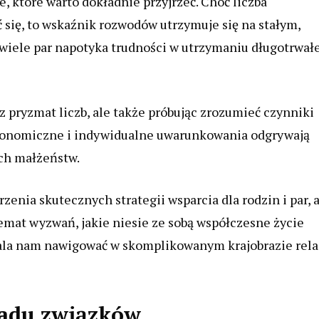
 które warto dokładnie przyjrzeć. Choć liczba
ię, to wskaźnik rozwodów utrzymuje się na stałym,
e wiele par napotyka trudności w utrzymaniu długotrwał
z pryzmat liczb, ale także próbując zrozumieć czynniki
ekonomiczne i indywidualne uwarunkowania odgrywają
ich małżeństw.
enia skutecznych strategii wsparcia dla rodzin i par, 
emat wyzwań, jakie niesie ze sobą współczesne życie
wala nam nawigować w skomplikowanym krajobrazie rela
padu związków