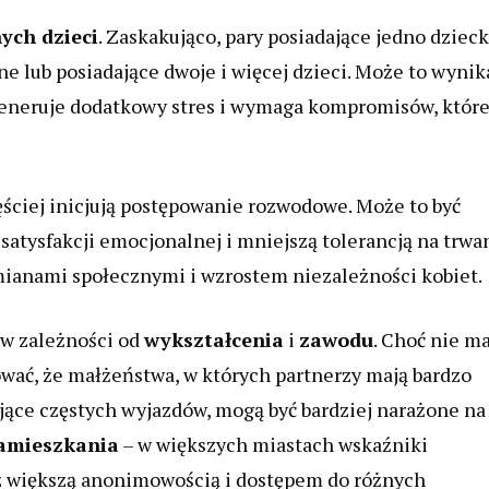
ych dzieci
. Zaskakująco, pary posiadające jedno dziec
ne lub posiadające dwoje i więcej dzieci. Może to wynik
ż generuje dodatkowy stres i wymaga kompromisów, któr
ęściej inicjują postępowanie rozwodowe. Może to być
satysfakcji emocjonalnej i mniejszą tolerancją na trwa
mianami społecznymi i wzrostem niezależności kobiet.
 w zależności od
wykształcenia
i
zawodu
. Choć nie ma
ać, że małżeństwa, w których partnerzy mają bardzo
ące częstych wyjazdów, mogą być bardziej narażone na
zamieszkania
– w większych miastach wskaźniki
z większą anonimowością i dostępem do różnych