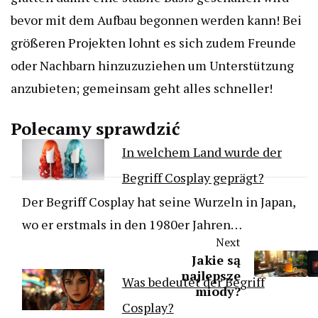
bevor mit dem Aufbau begonnen werden kann! Bei
größeren Projekten lohnt es sich zudem Freunde
oder Nachbarn hinzuzuziehen um Unterstützung
anzubieten; gemeinsam geht alles schneller!
Polecamy sprawdzić
In welchem Land wurde der
Begriff Cosplay geprägt?
Der Begriff Cosplay hat seine Wurzeln in Japan,
wo er erstmals in den 1980er Jahren…
Next
Jakie są
najlepsze
Was bedeutet der Begriff
miody?
Cosplay?