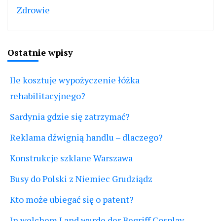
Zdrowie
Ostatnie wpisy
Ile kosztuje wypożyczenie łóżka
rehabilitacyjnego?
Sardynia gdzie się zatrzymać?
Reklama dźwignią handlu – dlaczego?
Konstrukcje szklane Warszawa
Busy do Polski z Niemiec Grudziądz
Kto może ubiegać się o patent?
In welchem Land wurde der Begriff Cosplay