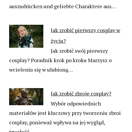
auszudrücken und geliebte Charaktere aus…
Jak zrobić pierwszy cosplay w
życiu?
Jak zrobić swój pierwszy
cosplay? Poradnik krok po kroku Marzysz o
wcieleniu się w ulubioną…
Jak zrobić zbroje cosplay?
Wybór odpowiednich
materiałów jest kluczowy przy tworzeniu zbroi
cosplay, ponieważ wpływa na jej wygląd,
trwałość…