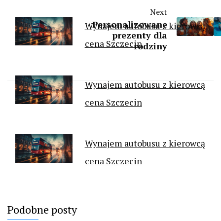
Next
Personalizowane
Wynajem autobusu z kierowcą
prezenty dla
cena Szczecin
rodziny
Wynajem autobusu z kierowcą
cena Szczecin
Wynajem autobusu z kierowcą
cena Szczecin
Podobne posty