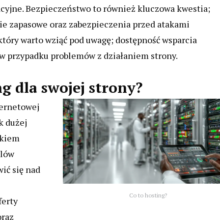
cyjne. Bezpieczeństwo to również kluczowa kwestia;
ie zapasowe oraz zabezpieczenia przed atakami
który warto wziąć pod uwagę; dostępność wsparcia
w przypadku problemów z działaniem strony.
g dla swojej strony?
ternetowej
k dużej
okiem
elów
ić się nad
Co to hosting?
ferty
oraz