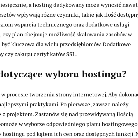
 miesięcznie, a hosting dedykowany może wynosić nawet
osztów wpływają różne czynniki, takie jak ilość dostęp
oziom wsparcia technicznego oraz dodatkowe usługi
o, czy plan obejmuje możliwość skalowania zasobów w
e być kluczowa dla wielu przedsiębiorców. Dodatkowe
y czy zakupu certyfikatów SSL.
i dotyczące wyboru hostingu?
w procesie tworzenia strony internetowej. Aby dokona
najlepszymi praktykami. Po pierwsze, zawsze należy
e z projektem. Zastanów się nad przewidywaną ilością
to pomoże w wyborze odpowiedniego planu hostingowego.
 hostingu pod kątem ich cen oraz dostępnych funkcji. 