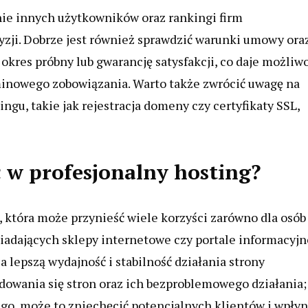
nie innych użytkowników oraz rankingi firm
zji. Dobrze jest również sprawdzić warunki umowy ora
 okres próbny lub gwarancję satysfakcji, co daje możliw
minowego zobowiązania. Warto także zwrócić uwagę na
gu, takie jak rejestracja domeny czy certyfikaty SSL,
 w profesjonalny hosting?
, która może przynieść wiele korzyści zarówno dla osób
siadających sklepy internetowe czy portale informacyjn
 lepszą wydajność i stabilność działania strony
dowania się stron oraz ich bezproblemowego działania;
długo, może to zniechęcić potencjalnych klientów i wpły