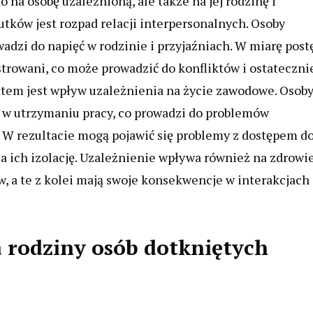
 na osobę uzależnioną, ale także na jej rodzinę i
tków jest rozpad relacji interpersonalnych. Osoby
owadzi do napięć w rodzinie i przyjaźniach. W miarę post
ustrowani, co może prowadzić do konfliktów i ostateczni
tem jest wpływ uzależnienia na życie zawodowe. Osob
 w utrzymaniu pracy, co prowadzi do problemów
 W rezultacie mogą pojawić się problemy z dostępem d
a ich izolację. Uzależnienie wpływa również na zdrowi
w, a te z kolei mają swoje konsekwencje w interakcjach
 rodziny osób dotkniętych