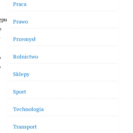
Praca
ępu
Prawo
e
y
Przemysł
Rolnictwo
o
e
Sklepy
Sport
Technologia
Transport