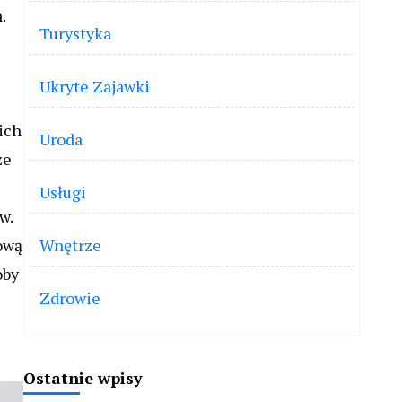
.
Turystyka
Ukryte Zajawki
ich
Uroda
że
Usługi
w.
pową
Wnętrze
oby
Zdrowie
Ostatnie wpisy