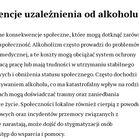
encje uzależnienia od alkoholu
ne konsekwencje społeczne, które mogą dotknąć zaró
zą społeczność. Alkoholizm często prowadzi do problemó
medycznej, a te koszty mogą obciążać system ochrony
acą pracę lub mają trudności w utrzymaniu stabilnego
ych i obniżenia statusu społecznego. Często dochodzi
ywaniem alkoholu, co ma katastrofalny wpływ na rodz
kach mogą doświadczać traumy oraz zaniedbania
e życie. Społeczności lokalne również cierpią z powod
gowych oraz incydentów przemocy związanych z
narastają, może dojść do stygmatyzacji osób
stęp do wsparcia i pomocy.