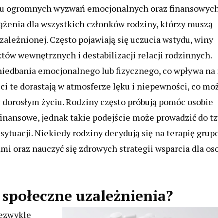
iczu ogromnych wyzwań emocjonalnych oraz finansowych
żenia dla wszystkich członków rodziny, którzy muszą
ależnionej. Często pojawiają się uczucia wstydu, winy
któw wewnętrznych i destabilizacji relacji rodzinnych.
iedbania emocjonalnego lub fizycznego, co wpływa na 
eci te dorastają w atmosferze lęku i niepewności, co mo
 dorosłym życiu. Rodziny często próbują pomóc osobie
inansowe, jednak takie podejście może prowadzić do tz
 sytuacji. Niekiedy rodziny decydują się na terapię gru
ami oraz nauczyć się zdrowych strategii wsparcia dla os
 społeczne uzależnienia?
iezwykle