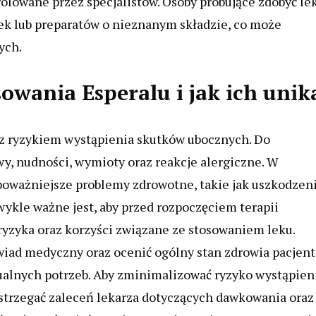
olowane przez specjalistów. Osoby próbujące zdobyć le
bek lub preparatów o nieznanym składzie, co może
ych.
sowania Esperalu i jak ich unik
ę z ryzykiem wystąpienia skutków ubocznych. Do
wy, nudności, wymioty oraz reakcje alergiczne. W
oważniejsze problemy zdrowotne, takie jak uszkodzen
wykle ważne jest, aby przed rozpoczęciem terapii
yzyka oraz korzyści związane ze stosowaniem leku.
ad medyczny oraz ocenić ogólny stan zdrowia pacjent
ualnych potrzeb. Aby zminimalizować ryzyko wystąpien
estrzegać zaleceń lekarza dotyczących dawkowania oraz