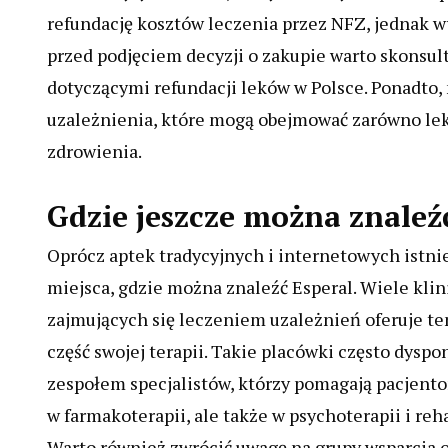
refundację kosztów leczenia przez NFZ, jednak 
przed podjęciem decyzji o zakupie warto skonsult
dotyczącymi refundacji leków w Polsce. Ponadto, 
uzależnienia, które mogą obejmować zarówno lek 
zdrowienia.
Gdzie jeszcze można znaleź
Oprócz aptek tradycyjnych i internetowych istni
miejsca, gdzie można znaleźć Esperal. Wiele klin
zajmujących się leczeniem uzależnień oferuje ten
część swojej terapii. Takie placówki często dyspo
zespołem specjalistów, którzy pomagają pacjento
w farmakoterapii, ale także w psychoterapii i rehab
Warto również zwrócić uwagę na grupy wsparcia 