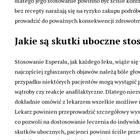
dlatego jego stosowanie powinno być ściśle kontr
bez recepty narażają się na ryzyko zakupu podró
prowadzić do poważnych konsekwencji zdrowotn
Jakie są skutki uboczne sto
Stosowanie Esperalu, jak każdego leku, wiąże si
najczęściej zgłaszanych objawów należą bóle gło
przypadku niektórych pacjentów mogą wystąpić p
wątroby czy reakcje anafilaktyczne. Dlatego niez
dokładnie omówić z lekarzem wszelkie możliwe r
Lekarz powinien przeprowadzić szczegółowy wywi
co pozwoli na dostosowanie leczenia do indywid
skutków ubocznych, pacjenci powinni ściśle prz