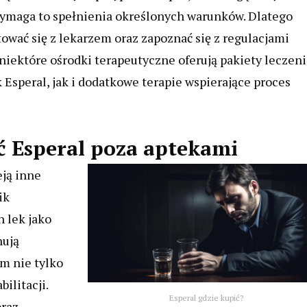
wymaga to spełnienia określonych warunków. Dlatego
ować się z lekarzem oraz zapoznać się z regulacjami
niektóre ośrodki terapeutyczne oferują pakiety leczeni
Esperal, jak i dodatkowe terapie wspierające proces
ć Esperal poza aptekami
eją inne
ik
 lek jako
nują
m nie tylko
ilitacji.
Esperal gdzie kupić?
oraz