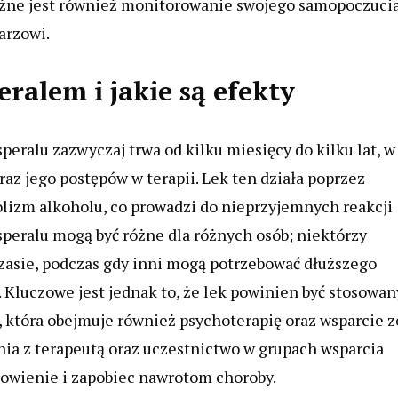
Ważne jest również monitorowanie swojego samopoczucia
arzowi.
eralem i jakie są efekty
peralu zazwyczaj trwa od kilku miesięcy do kilku lat, w
az jego postępów w terapii. Lek ten działa poprzez
izm alkoholu, co prowadzi do nieprzyjemnych reakcji
speralu mogą być różne dla różnych osób; niektórzy
zasie, podczas gdy inni mogą potrzebować dłuższego
 Kluczowe jest jednak to, że lek powinien być stosowan
 która obejmuje również psychoterapię oraz wsparcie z
ania z terapeutą oraz uczestnictwo w grupach wsparcia
owienie i zapobiec nawrotom choroby.