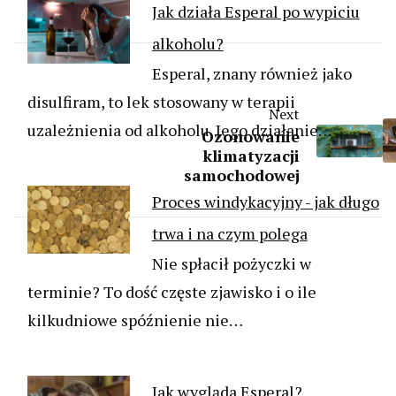
Jak działa Esperal po wypiciu
alkoholu?
Esperal, znany również jako
disulfiram, to lek stosowany w terapii
Next
uzależnienia od alkoholu. Jego działanie…
Ozonowanie
klimatyzacji
samochodowej
Proces windykacyjny - jak długo
trwa i na czym polega
Nie spłacił pożyczki w
terminie? To dość częste zjawisko i o ile
kilkudniowe spóźnienie nie…
Jak wygląda Esperal?