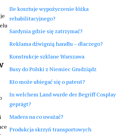
ą
Ile kosztuje wypożyczenie łóżka
je
rehabilitacyjnego?
delu
Sardynia gdzie się zatrzymać?
Reklama dźwignią handlu – dlaczego?
Konstrukcje szklane Warszawa
w
Busy do Polski z Niemiec Grudziądz
Kto może ubiegać się o patent?
In welchem Land wurde der Begriff Cosplay
o
geprägt?
Madera na co uważać?
i
hce
Produkcja skrzyń transportowych