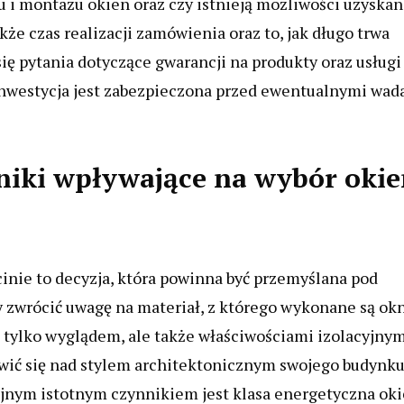
u i montażu okien oraz czy istnieją możliwości uzyskan
że czas realizacji zamówienia oraz to, jak długo trwa
ię pytania dotyczące gwarancji na produkty oraz usługi
inwestycja jest zabezpieczona przed ewentualnymi wa
nniki wpływające na wybór oki
nie to decyzja, która powinna być przemyślana pod
 zwrócić uwagę na materiał, z którego wykonane są okn
 tylko wyglądem, ale także właściwościami izolacyjny
owić się nad stylem architektonicznym swojego budynku
ejnym istotnym czynnikiem jest klasa energetyczna oki