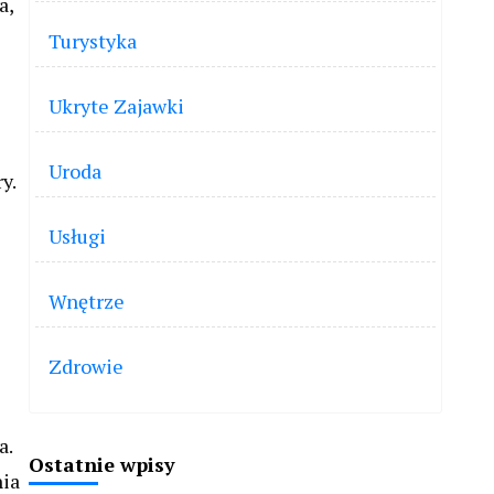
a,
Turystyka
Ukryte Zajawki
Uroda
y.
Usługi
Wnętrze
Zdrowie
a.
Ostatnie wpisy
nia