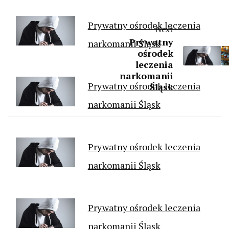
Prywatny ośrodek leczenia
Next
Prywatny
narkomanii Śląsk
ośrodek
leczenia
narkomanii
Prywatny ośrodek leczenia
Śląsk
narkomanii Śląsk
Prywatny ośrodek leczenia
narkomanii Śląsk
Prywatny ośrodek leczenia
narkomanii Śląsk