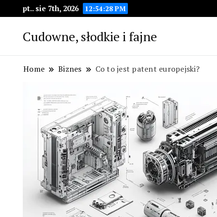
pt.. sie 7th, 2026
12:54:29 PM
Cudowne, słodkie i fajne
Home
Biznes
Co to jest patent europejski?