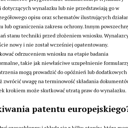
i dotyczących wynalazku lub nie przedstawiają go w
zczegółowego opisu oraz schematów ilustrujących działa
u lub ograniczenia zakresu ochrony. Innym powszech
ań stanu techniki przed złożeniem wniosku. Wynalazc
ście nowy i nie został wcześniej opatentowany.
kować odrzuceniem wniosku na etapie badania
rmalne, takie jak niewłaściwe uzupełnienie formularz
atrzenia mogą prowadzić do opóźnień lub dodatkowych
eż zwrócić uwagę na terminowość składania dokumentó
iek krokiem może skutkować utratą praw do wynalazku.
kiwania patentu europejskiego
yć czasochłonny i składa się z kilku etapów, które mog