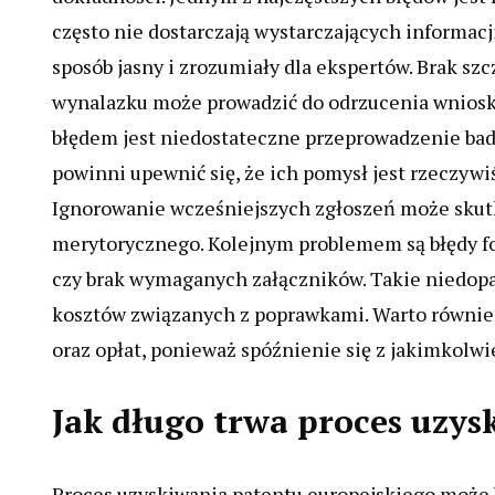
często nie dostarczają wystarczających informacj
sposób jasny i zrozumiały dla ekspertów. Brak s
wynalazku może prowadzić do odrzucenia wniosk
błędem jest niedostateczne przeprowadzenie bad
powinni upewnić się, że ich pomysł jest rzeczywi
Ignorowanie wcześniejszych zgłoszeń może skut
merytorycznego. Kolejnym problemem są błędy fo
czy brak wymaganych załączników. Takie niedop
kosztów związanych z poprawkami. Warto równi
oraz opłat, ponieważ spóźnienie się z jakimkolw
Jak długo trwa proces uzys
Proces uzyskiwania patentu europejskiego może b