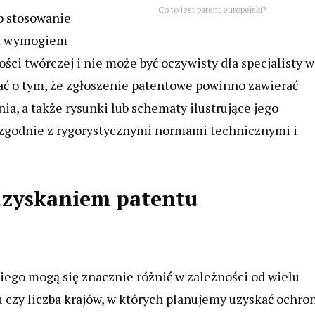
Co to jest patent europejski?
b stosowanie
ym wymogiem
ści twórczej i nie może być oczywisty dla specjalisty w
ać o tym, że zgłoszenie patentowe powinno zawierać
a, a także rysunki lub schematy ilustrujące jego
 zgodnie z rygorystycznymi normami technicznymi i
 uzyskaniem patentu
ego mogą się znacznie różnić w zależności od wielu
czy liczba krajów, w których planujemy uzyskać ochron