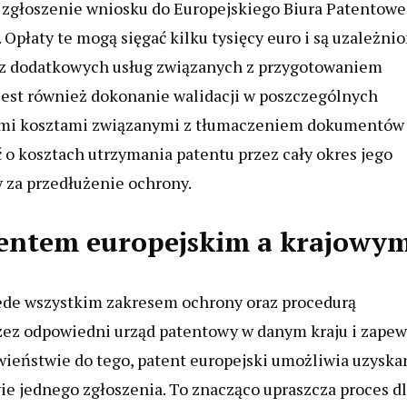
a zgłoszenie wniosku do Europejskiego Biura Patentow
Opłaty te mogą sięgać kilku tysięcy euro i są uzależni
raz dodatkowych usług związanych z przygotowaniem
jest również dokonanie walidacji w poszczególnych
wymi kosztami związanymi z tłumaczeniem dokumentów
 o kosztach utrzymania patentu przez cały okres jego
 za przedłużenie ochrony.
atentem europejskim a krajowy
rzede wszystkim zakresem ochrony oraz procedurą
rzez odpowiedni urząd patentowy w danym kraju i zape
iwieństwie do tego, patent europejski umożliwia uzyska
ie jednego zgłoszenia. To znacząco upraszcza proces d