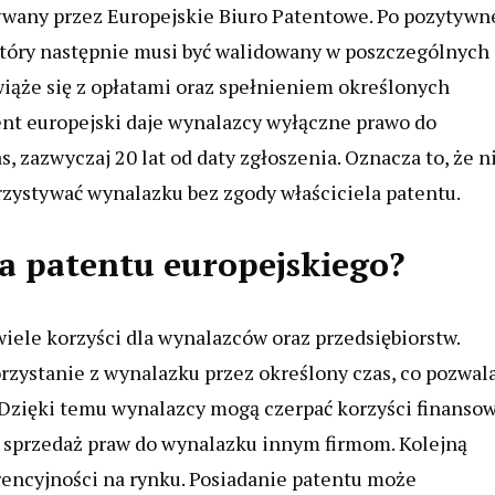
ywany przez Europejskie Biuro Patentowe. Po pozytywn
który następnie musi być walidowany w poszczególnych
wiąże się z opłatami oraz spełnieniem określonych
nt europejski daje wynalazcy wyłączne prawo do
, zazwyczaj 20 lat od daty zgłoszenia. Oznacza to, że n
zystywać wynalazku bez zgody właściciela patentu.
ia patentu europejskiego?
iele korzyści dla wynalazców oraz przedsiębiorstw.
zystanie z wynalazku przez określony czas, co pozwal
. Dzięki temu wynalazcy mogą czerpać korzyści finanso
 sprzedaż praw do wynalazku innym firmom. Kolejną
rencyjności na rynku. Posiadanie patentu może