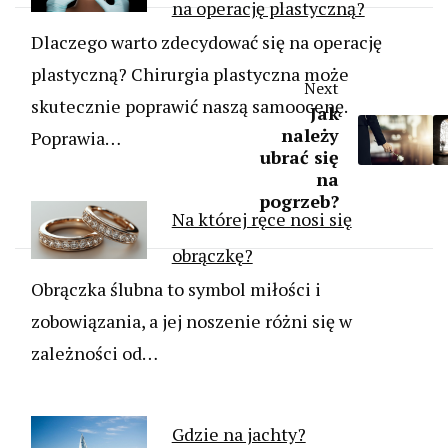
na operację plastyczną?
Dlaczego warto zdecydować się na operację
plastyczną? Chirurgia plastyczna może
Next
skutecznie poprawić naszą samoocenę.
Jak
należy
Poprawia…
ubrać się
na
pogrzeb?
Na której ręce nosi się
obrączkę?
Obrączka ślubna to symbol miłości i
zobowiązania, a jej noszenie różni się w
zależności od…
Gdzie na jachty?