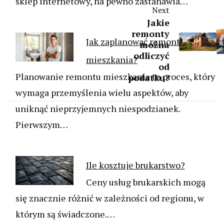
sklep internetowy, na pewno zastanawia…
Next
Jakie
remonty
Jak zaplanować remont
można
odliczyć
mieszkania?
od
Planowanie remontu mieszkania to proces, który
podatku?
wymaga przemyślenia wielu aspektów, aby
uniknąć nieprzyjemnych niespodzianek.
Pierwszym…
Ile kosztuje brukarstwo?
Ceny usług brukarskich mogą
się znacznie różnić w zależności od regionu, w
którym są świadczone.…