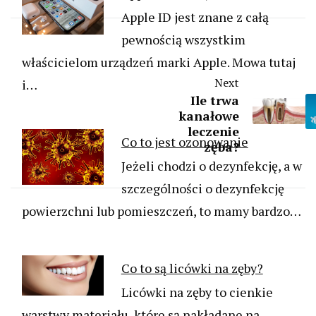
Apple ID jest znane z całą
pewnością wszystkim
właścicielom urządzeń marki Apple. Mowa tutaj
Next
i…
Ile trwa
kanałowe
leczenie
Co to jest ozonowanie
zęba?
Jeżeli chodzi o dezynfekcję, a w
szczególności o dezynfekcję
powierzchni lub pomieszczeń, to mamy bardzo…
Co to są licówki na zęby?
Licówki na zęby to cienkie
warstwy materiału, które są nakładane na