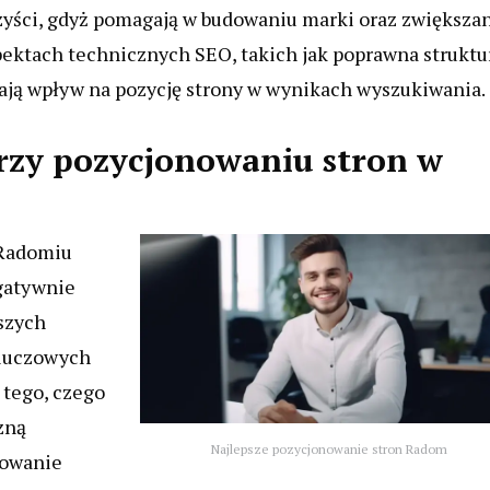
yści, gdyż pomagają w budowaniu marki oraz zwiększa
pektach technicznych SEO, takich jak poprawna struktu
ają wpływ na pozycję strony w wynikach wyszukiwania.
 przy pozycjonowaniu stron w
 Radomiu
egatywnie
tszych
kluczowych
 tego, czego
zną
Najlepsze pozycjonowanie stron Radom
rowanie