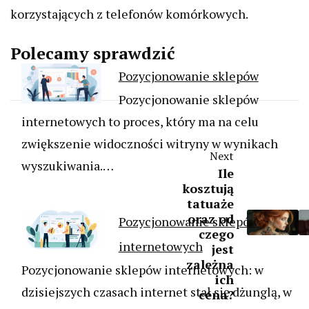
korzystających z telefonów komórkowych.
Polecamy sprawdzić
Pozycjonowanie sklepów
Pozycjonowanie sklepów
internetowych to proces, który ma na celu
zwiększenie widoczności witryny w wynikach
Next
wyszukiwania.…
Ile
kosztują
tatuaże
oraz od
Pozycjonowanie sklepów
czego
internetowych
jest
zależna
Pozycjonowanie sklepów internetowych: w
ich
dzisiejszych czasach internet stał się dżunglą, w
cena?