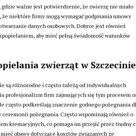
 gdzie ważne jest potwierdzenie, że zwierzę nie miało
m, że niektóre firmy mogą wymagać podpisania umowy
zetwarzanie danych osobowych. Dobrze jest również
ę spopielaniem, aby mieć pełną świadomość warunków
opielania zwierząt w Szczecinie
ie są różnorodne i często zależą od indywidualnych
nia profesjonalizm firm zajmujących się tym procesem o
le często podkreślają znaczenie godnego pożegnania d
w ceremonii pożegnania. Często wspominają również o
rm kremacyjnych, co pomaga im przejść przez trudny c
gą mieć obawy dotyczące kosztów związanych ze