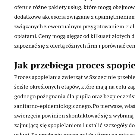
oferuje różne pakiety usług, które mogą obejmow
dodatkowe akcesoria związane z upamiętnieniem 
związanych z ewentualnym przygotowaniem ciała
opłatami. Ceny mogą sięgać od kilkuset złotych d
zapoznać się z ofertą różnych firm i porównać ce
Jak przebiega proces spopie
Proces spopielania zwierząt w Szczecinie przebi
ściśle określonych etapów, które mają na celu z
godnego pożegnania dla pupila oraz bezpieczeńs
sanitarno-epidemiologicznego. Po pierwsze, właś
zwierzęcia powinien skontaktować się z wybraną 
zajmującą się spopielaniem i ustalić szczegóły d
usługi. Po przybyciu pracowników firmy na miejsc