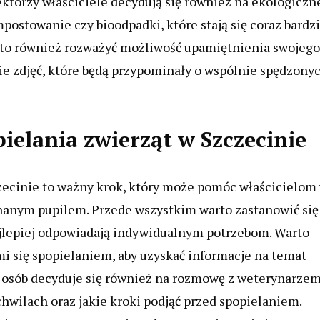
ektórzy właściciele decydują się również na ekologiczn
mpostowanie czy bioodpadki, które stają się coraz bardzi
rto również rozważyć możliwość upamiętnienia swojego
e zdjęć, które będą przypominały o wspólnie spędzony
ielania zwierząt w Szczecinie
zecinie to ważny krok, który może pomóc właścicielom
chanym pupilem. Przede wszystkim warto zastanowić się
najlepiej odpowiadają indywidualnym potrzebom. Warto
i się spopielaniem, aby uzyskać informacje na temat
e osób decyduje się również na rozmowę z weterynarzem
hwilach oraz jakie kroki podjąć przed spopielaniem.