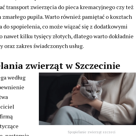
ać transport zwierzęcia do pieca kremacyjnego czy też
zmarłego pupila. Warto również pamiętać o kosztach
 do spopielenia, co może wiązać się z dodatkowymi
o nawet kilku tysięcy złotych, dlatego warto dokładnie
ny oraz zakres świadczonych usług.
lania zwierząt w Szczecinie
ega według
apewnienie
twa
ciciel
firmą
otyczące
Spopielanie zwierząt szczeci
e, następuje