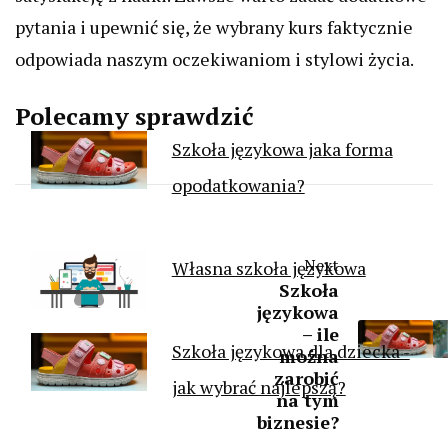
pytania i upewnić się, że wybrany kurs faktycznie
odpowiada naszym oczekiwaniom i stylowi życia.
Polecamy sprawdzić
Szkoła językowa jaka forma
opodatkowania?
Next
Własna szkoła językowa
Szkoła
językowa
– ile
Szkoła językowa dla dziecka -
można
zarobić
jak wybrać najlepszą?
na tym
biznesie?