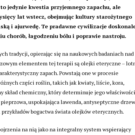
st to jedynie kwestia przyjemnego zapachu, ale
tysięcy lat wstecz, obejmując kultury starożytnego
ńską i ajurwedę. Te pradawne cywilizacje doskonal
iu chorób, łagodzeniu bólu i poprawie nastroju.
ch tradycji, opierając się na naukowych badaniach nad
owym elementem tej terapii są olejki eteryczne – lot
harakterystyczny zapach. Powstają one w procesie
żnych części roślin, takich jak kwiaty, liście, kora,
y skład chemiczny, który determinuje jego właściwości
 pieprzowa, uspokajająca lawenda, antyseptyczne drze
ka przykładów bogactwa świata olejków eterycznych.
jrzenia na nią jako na integralny system wspierający