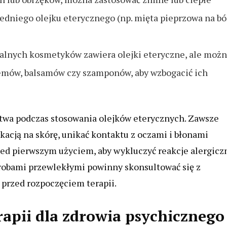
niego olejku eterycznego (np. mięta pieprzowa na bó
alnych kosmetyków zawiera olejki eteryczne, ale moż
remów, balsamów czy szamponów, aby wzbogacić ich
stwa podczas stosowania olejków eterycznych. Zawsze
kacją na skórę, unikać kontaktu z oczami i błonami
zed pierwszym użyciem, aby wykluczyć reakcje alergicz
orobami przewlekłymi powinny skonsultować się z
przed rozpoczęciem terapii.
rapii dla zdrowia psychicznego 