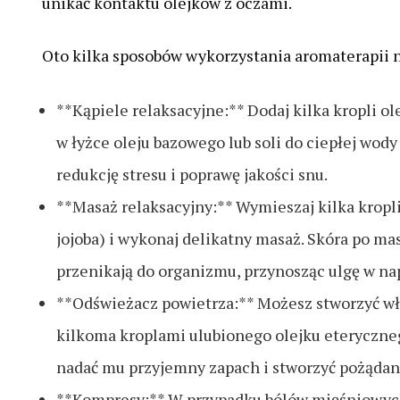
unikać kontaktu olejków z oczami.
Oto kilka sposobów wykorzystania aromaterapii n
**Kąpiele relaksacyjne:** Dodaj kilka kropli 
w łyżce oleju bazowego lub soli do ciepłej wod
redukcję stresu i poprawę jakości snu.
**Masaż relaksacyjny:** Wymieszaj kilka krop
jojoba) i wykonaj delikatny masaż. Skóra po mas
przenikają do organizmu, przynosząc ulgę w na
**Odświeżacz powietrza:** Możesz stworzyć wła
kilkoma kroplami ulubionego olejku eteryczneg
nadać mu przyjemny zapach i stworzyć pożądan
**Kompresy:** W przypadku bólów mięśniowych