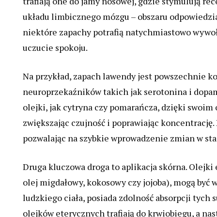
trafiają one do jamy nosowej, gdzie stymulują re
układu limbicznego mózgu – obszaru odpowiedzial
niektóre zapachy potrafią natychmiastowo wywoł
uczucie spokoju.
Na przykład, zapach lawendy jest powszechnie k
neuroprzekaźników takich jak serotonina i dopami
olejki, jak cytryna czy pomarańcza, dzięki swo
zwiększając czujność i poprawiając koncentrację. 
pozwalając na szybkie wprowadzenie zmian w st
Druga kluczowa droga to aplikacja skórna. Olejki
olej migdałowy, kokosowy czy jojoba), mogą być 
ludzkiego ciała, posiada zdolność absorpcji tych 
olejków eterycznych trafiają do krwiobiegu, a n