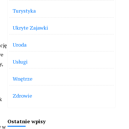
Turystyka
Ukryte Zajawki
Uroda
cję
we
Usługi
y,
Wnętrze
Zdrowie
k
Ostatnie wpisy
w w