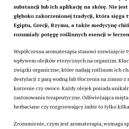
substancji lub ich aplikację na skórę. Nie je
głęboko zakorzenionej tradycji, która sięga 
Egiptu, Grecji, Rzymu, a także medycynę chi
rozumiały potęgę roślinnych esencji w leczen
Współczesna aromaterapia stanowi rozwinięcie ty
wpływem olejków eterycznych na organizm. Klucz
związki organiczne, które nadają roślinom ich c
destylacji z parą wodną lub tłoczenia na zimno z ró
korzenie czy owoce. Każdy olejek posiada unikaln
zastosowania terapeutyczne. Odświeżająca mięta
herbaciane czy rozgrzewający imbir to tylko kil
Zrozumienie, czym jest aromaterapia, wymaga spo