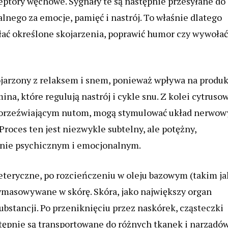
ceptory węchowe. Sygnały te są następnie przesyłane do
nego za emocje, pamięć i nastrój. To właśnie dlatego
ać określone skojarzenia, poprawić humor czy wywołać
ojarzony z relaksem i snem, ponieważ wpływa na produk
na, które regulują nastrój i cykle snu. Z kolei cytruso
im orzeźwiającym nutom, mogą stymulować układ nerwow
Proces ten jest niezwykle subtelny, ale potężny,
anie psychicznym i emocjonalnym.
 eteryczne, po rozcieńczeniu w oleju bazowym (takim ja
wmasowywane w skórę. Skóra, jako największy organ
substancji. Po przeniknięciu przez naskórek, cząsteczki
astępnie są transportowane do różnych tkanek i narządó