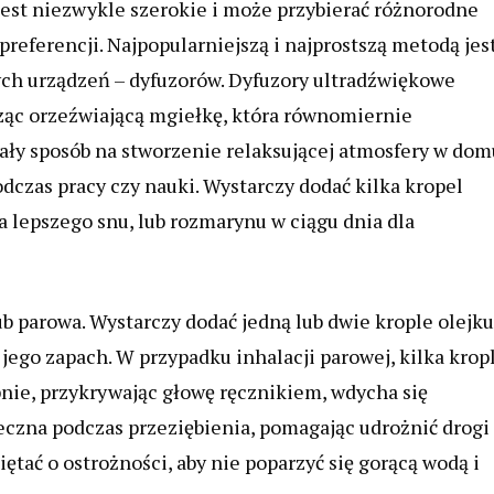
est niezwykle szerokie i może przybierać różnorodne
referencji. Najpopularniejszą i najprostszą metodą jes
ych urządzeń – dyfuzorów. Dyfuzory ultradźwiękowe
orząc orzeźwiającą mgiełkę, która równomiernie
ły sposób na stworzenie relaksującej atmosfery w dom
odczas pracy czy nauki. Wystarczy dodać kilka kropel
a lepszego snu, lub rozmarynu w ciągu dnia dla
ub parowa. Wystarczy dodać jedną lub dwie krople olejku
jego zapach. W przypadku inhalacji parowej, kilka kropl
ępnie, przykrywając głowę ręcznikiem, wdycha się
teczna podczas przeziębienia, pomagając udrożnić drogi
ętać o ostrożności, aby nie poparzyć się gorącą wodą i