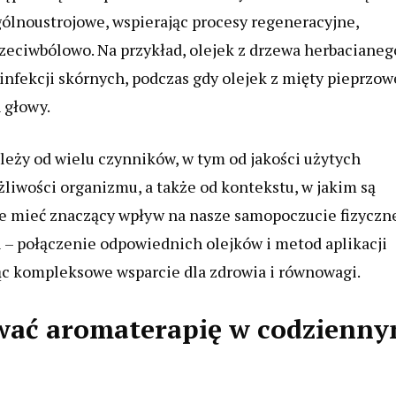
gólnoustrojowe, wspierając procesy regeneracyjne,
rzeciwbólowo. Na przykład, olejek z drzewa herbacianeg
fekcji skórnych, podczas gdy olejek z mięty pieprzow
 głowy.
leży od wielu czynników, w tym od jakości użytych
żliwości organizmu, a także od kontekstu, w jakim są
e mieć znaczący wpływ na nasze samopoczucie fizyczne
ii – połączenie odpowiednich olejków i metod aplikacji
ąc kompleksowe wsparcie dla zdrowia i równowagi.
ować aromaterapię w codzienn