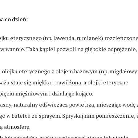
a co dzień:
olejku eterycznego (np. lawenda, rumianek) rozcieńczon
y w wannie. Taka kąpiel pozwoli na głębokie odprężenie,
li olejku eterycznego z olejem bazowym (np. migdałowy
ażu staje się miękka i nawilżona, a olejki eteryczne
pięciu mięśniowym i działając kojąco.
sny, naturalny odświeżacz powietrza, mieszając wodę 
o w butelce ze sprayem. Spryskaj nim pomieszczenie, 
ą atmosferę.
 lub obrzęków, można zastosować zimne lub ciepłe