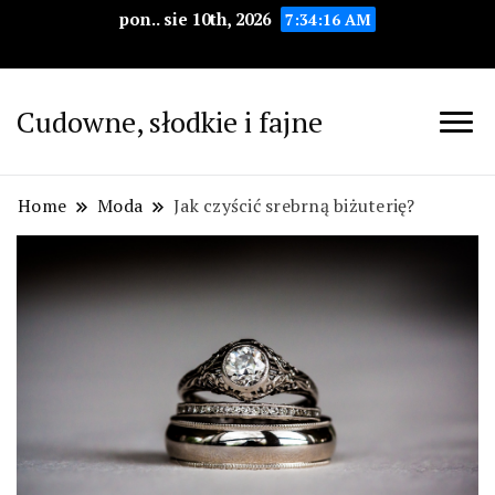
pon.. sie 10th, 2026
7:34:17 AM
Cudowne, słodkie i fajne
Home
Moda
Jak czyścić srebrną biżuterię?