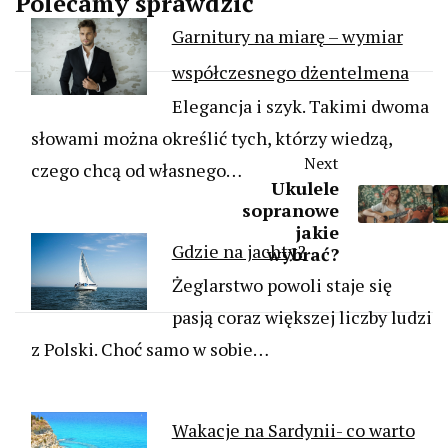
Polecamy sprawdzić
Garnitury na miarę – wymiar
współczesnego dżentelmena
Elegancja i szyk. Takimi dwoma
słowami można określić tych, którzy wiedzą,
Next
czego chcą od własnego…
Ukulele
sopranowe
jakie
Gdzie na jachty?
wybrać?
Żeglarstwo powoli staje się
pasją coraz większej liczby ludzi
z Polski. Choć samo w sobie…
Wakacje na Sardynii- co warto